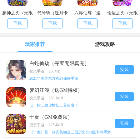
超神之刃（无限
代号斩（送月卡
六界仙尊（送
命运之刃（无限
爆真充）
送8000）
2021充值）
送充值）
下载
下载
下载
下载
玩家推荐
游戏攻略
白蛇仙劫（寻宝无限真充）
安装
变态手游
268MB
2021年唯美东方玄幻仙侠手游
梦幻江湖（送GM特权）
安装
变态手游
250.1MB
以一控三助你横扫三界仙魔！
十虎（GM免费领）
安装
变态手游
125.4MB
《十虎》是一款完美融合三国历史的Q版卡牌手游