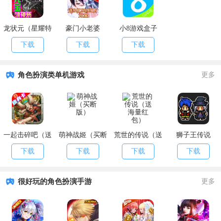
龙状元（星耀特
豪门小老婆
小8游戏盒子
权）
（GM版）
下载
下载
下载
角色扮演类单机游戏
更多
一起击碎吧（送
萌神战姬（买断
荒世的传说（送
狮子王传说
终身卡）
版）
海量红包）
下载
下载
下载
下载
很好玩的角色扮演手游
更多