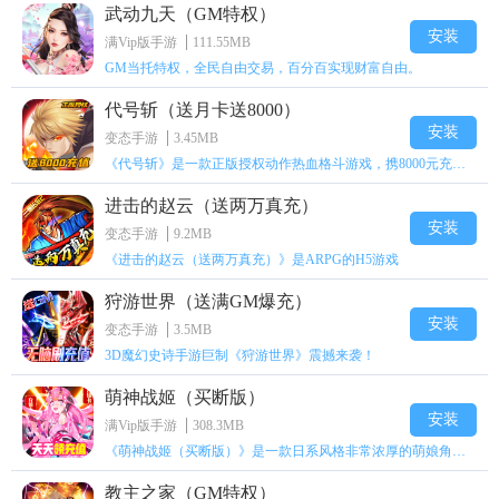
武动九天（GM特权）
安装
满Vip版手游
111.55MB
GM当托特权，全民自由交易，百分百实现财富自由。
代号斩（送月卡送8000）
安装
变态手游
3.45MB
《代号斩》是一款正版授权动作热血格斗游戏，携8000元充值壕礼福利来袭！
进击的赵云（送两万真充）
安装
变态手游
9.2MB
《进击的赵云（送两万真充）》是ARPG的H5游戏
狩游世界（送满GM爆充）
安装
变态手游
3.5MB
3D魔幻史诗手游巨制《狩游世界》震撼来袭！
萌神战姬（买断版）
安装
满Vip版手游
308.3MB
《萌神战姬（买断版）》是一款日系风格非常浓厚的萌娘角色扮演策略卡牌手游
教主之家（GM特权）