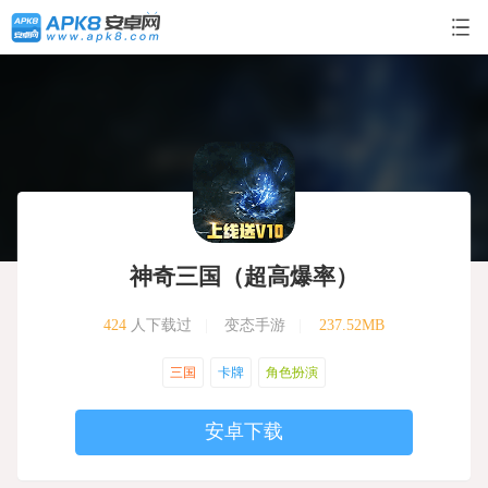
神奇三国（超高爆率）
424
人下载过
|
变态手游
|
237.52MB
三国
卡牌
角色扮演
安卓下载