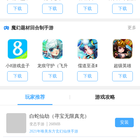
一放置）
下载
下载
下载
下载
魔幻题材回合制手游
更多
小8游戏盒子
龙痕守护（飞升
儒道至圣Ⅱ
超级英雄
版）
下载
下载
下载
下载
玩家推荐
游戏攻略
白蛇仙劫（寻宝无限真充）
安装
变态手游
268MB
2021年唯美东方玄幻仙侠手游