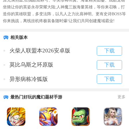
涯充满热血;狂拽酷炫称号、华美珍稀羽翼、海量精美图鉴、炫酷宠物
坐骑让你的英姿永存荣耀大陆;人神魔三族海量英雄，等你来召唤，打
造你的英雄联盟，多变法阵，以凡人之力比肩神明。更有史诗BOSS等
你来挑战，离线挂机终极装备随时爆!让我们共同创建魔域霸业!
相关版本
火柴人联盟本2026安卓版
下载
莫比乌斯之环原版
下载
异形病栋冷狐版
下载
最热门好玩的魔幻题材手游
更多