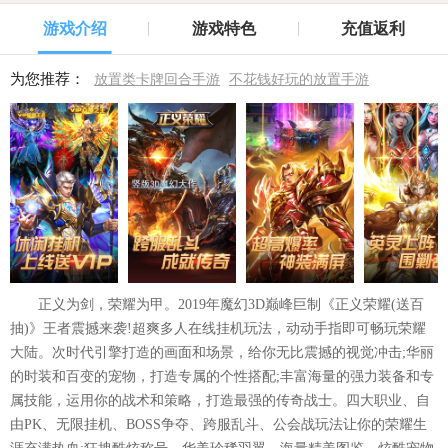
游戏介绍
游戏特色
充值返利
为您推荐：
放置类卡牌回合手游
不花钱好玩的放置手游
正义为剑，荣耀为甲。2019年魔幻3D巅峰巨制《正义荣耀(送百
抽)》王者震撼来袭!超爽多人在线挂机玩法，动动手指即可畅玩荣耀
大陆。次时代引擎打造的画面和场景，给你无比震撼的视觉冲击;华丽
的时装和百变的宠物，打造专属的个性搭配;丰富海量的强力装备和专
属技能，运用你的战术和策略，打造最强的传奇战士。四大职业、自
由PK、无限挂机、BOSS争夺、跨服乱斗、公会战玩法让你的荣耀生