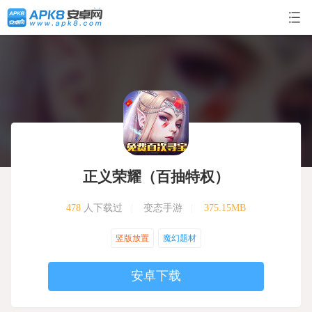
正义荣耀（百抽特权）
478
人下载过
|
变态手游
|
375.15MB
竖版放置
魔幻题材
安卓下载