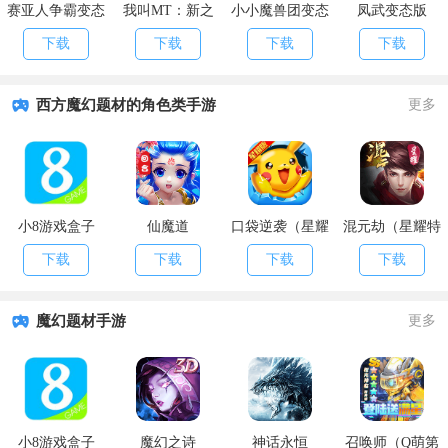
赛亚人争霸变态
我叫MT：新之
小小魔兽团变态
凤武变态版
版
助变态版
版
下载
下载
下载
下载
西方魔幻题材的角色类手游
更多
小8游戏盒子
仙魔道
口袋逆袭（星耀
混元劫（星耀特
特权）
权）
下载
下载
下载
下载
魔幻题材手游
更多
小8游戏盒子
魔幻之诗
神话永恒
召唤师（Q萌第