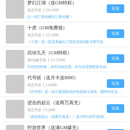
梦幻江湖（送GM特权）
安装
变态手游
250.1MB
以一控三助你横扫三界仙魔！
十虎（GM免费领）
安装
变态手游
125.4MB
《十虎》是一款完美融合三国历史的Q版卡牌手游
武动九天（GM特权）
安装
满Vip版手游
111.55MB
GM当托特权，全民自由交易，百分百实现财富自由。
代号斩（送月卡送8000）
安装
变态手游
3.45MB
《代号斩》是一款正版授权动作热血格斗游戏，携8000元充值壕礼福利来袭！
进击的赵云（送两万真充）
安装
变态手游
9.2MB
《进击的赵云（送两万真充）》是ARPG的H5游戏
狩游世界（送满GM爆充）