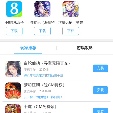
小8游戏盒子
寻将记（海量特
猎魔远征（星耀
权）
特权）
下载
下载
下载
玩家推荐
游戏攻略
白蛇仙劫（寻宝无限真充）
安装
变态手游
268MB
2021年唯美东方玄幻仙侠手游
梦幻江湖（送GM特权）
安装
变态手游
250.1MB
以一控三助你横扫三界仙魔！
十虎（GM免费领）
安装