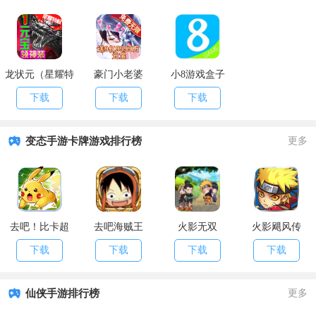
龙状元（星耀特
豪门小老婆
小8游戏盒子
权）
（GM版）
下载
下载
下载
变态手游卡牌游戏排行榜
更多
去吧！比卡超
去吧海贼王
火影无双
火影飓风传
下载
下载
下载
下载
仙侠手游排行榜
更多