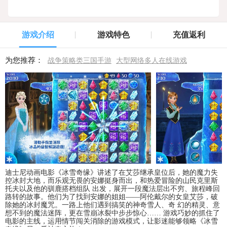
游戏介绍
游戏特色
充值返利
为您推荐：
战争策略类三国手游
大型网络多人在线游戏
迪士尼动画电影《冰雪奇缘》讲述了在艾莎继承皇位后，她的魔力失
控冰封大地，而乐观无畏的安娜挺身而出，和热爱冒险的山民克里斯
托夫以及他的驯鹿搭档组队 出发，展开一段魔法层出不穷、旅程峰回
路转的故事。他们为了找到安娜的姐姐——阿伦戴尔的女皇艾莎，破
除她的冰封魔咒。一路上他们遇到搞笑的神奇雪人、奇 幻的精灵、意
想不到的魔法迷阵，更在雪崩冰裂中步步惊心…… 游戏巧妙的抓住了
电影的主线，运用情节闯关消除的游戏模式，让影迷能够领略《冰雪