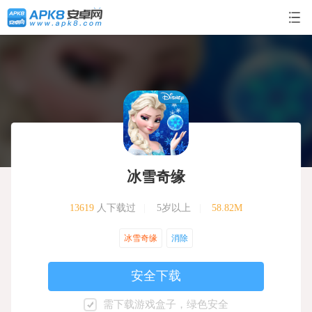
冰雪奇缘
13619
人下载过
|
5岁以上
|
58.82M
冰雪奇缘
消除
安全下载
需下载游戏盒子，绿色安全