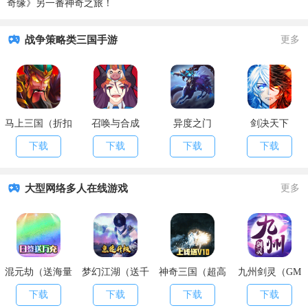
奇缘》另一番神奇之旅！
战争策略类三国手游
更多
马上三国（折扣
召唤与合成
异度之门
剑决天下
福利）
下载
下载
下载
下载
大型网络多人在线游戏
更多
混元劫（送海量
梦幻江湖（送千
神奇三国（超高
九州剑灵（GM
充值）
万元宝）
爆率）
版）
下载
下载
下载
下载