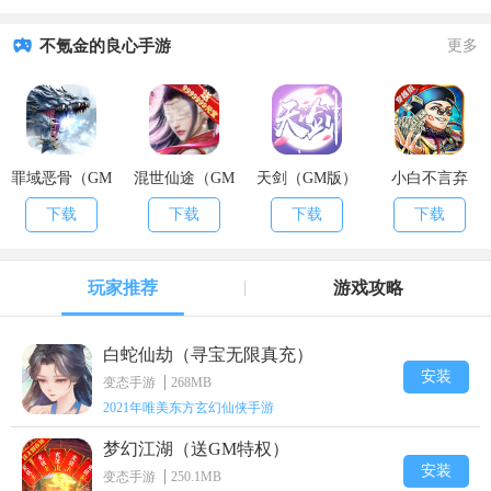
不氪金的良心手游
更多
罪域恶骨（GM
混世仙途（GM
天剑（GM版）
小白不言弃
版）
版）
（GM版）
下载
下载
下载
下载
玩家推荐
游戏攻略
白蛇仙劫（寻宝无限真充）
安装
变态手游
268MB
2021年唯美东方玄幻仙侠手游
梦幻江湖（送GM特权）
安装
变态手游
250.1MB