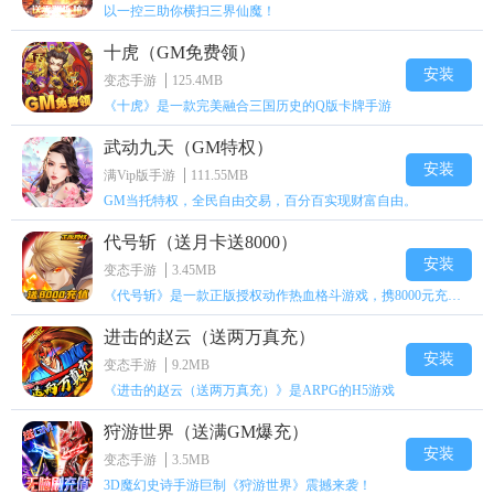
以一控三助你横扫三界仙魔！
十虎（GM免费领）
安装
变态手游
125.4MB
《十虎》是一款完美融合三国历史的Q版卡牌手游
武动九天（GM特权）
安装
满Vip版手游
111.55MB
GM当托特权，全民自由交易，百分百实现财富自由。
代号斩（送月卡送8000）
安装
变态手游
3.45MB
《代号斩》是一款正版授权动作热血格斗游戏，携8000元充值壕礼福利来袭！
进击的赵云（送两万真充）
安装
变态手游
9.2MB
《进击的赵云（送两万真充）》是ARPG的H5游戏
狩游世界（送满GM爆充）
安装
变态手游
3.5MB
3D魔幻史诗手游巨制《狩游世界》震撼来袭！