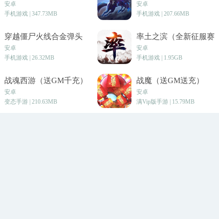
安卓
安卓
手机游戏 | 347.73MB
手机游戏 | 207.66MB
穿越僵尸火线合金弹头
率土之滨（全新征服赛
季）
安卓
安卓
手机游戏 | 26.32MB
手机游戏 | 1.95GB
战魂西游（送GM千充）
战魔（送GM送充）
安卓
安卓
变态手游 | 210.63MB
满Vip版手游 | 15.79MB