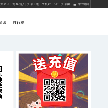
安卓资讯
|
游戏视频
|
安卓专题
|
手机站
|
APK8安卓网
网站地图
资讯
排行榜