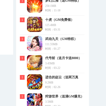
梦幻江湖（送GM特权）
1
250.1MB
时间：11-18
十虎（GM免费领）
1
125.4MB
时间：03-31
武动九天（GM特权）
1
111.55MB
时间：01-27
代号斩（送月卡送8000）
1
3.45MB
时间：03-22
进击的赵云（送两万真
1
9.2MB
充）
时间：02-26
狩游世界（送满GM爆充）
1
3.5MB