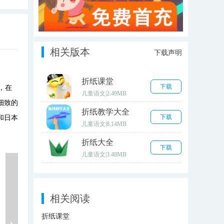
相关版本
下载声明
折纸课堂
下载
，在
儿童语文
|
2.49MB
细致的
折纸教学大全
下载
和日本
儿童语文
|
8.14MB
折纸大全
下载
儿童语文
|
3.48MB
相关阅读
折纸课堂