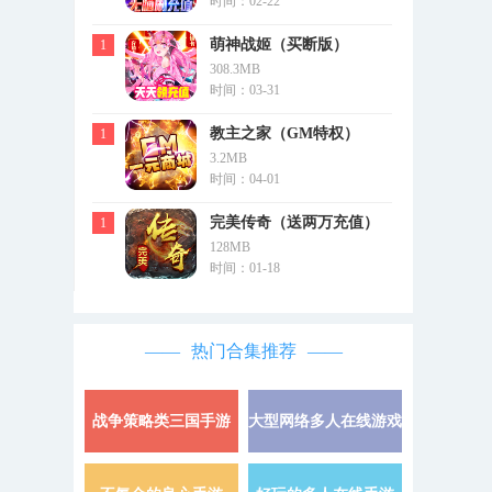
时间：02-22
萌神战姬（买断版）
1
308.3MB
时间：03-31
教主之家（GM特权）
1
3.2MB
时间：04-01
完美传奇（送两万充值）
1
128MB
时间：01-18
热门合集推荐
战争策略类三国手游
大型网络多人在线游戏
详情 »