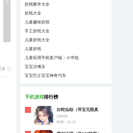
折纸教学大全
折纸大全
儿童趣味折纸
手工折纸大全
儿童折纸大全
儿童折纸
儿童应用手机客户端：小书包
宝宝沙滩乐
更多
宝宝巴士宝宝神奇汽车
手机游戏
排行榜
白蛇仙劫（寻宝无限真
1
268MB
充）
时间：01-26