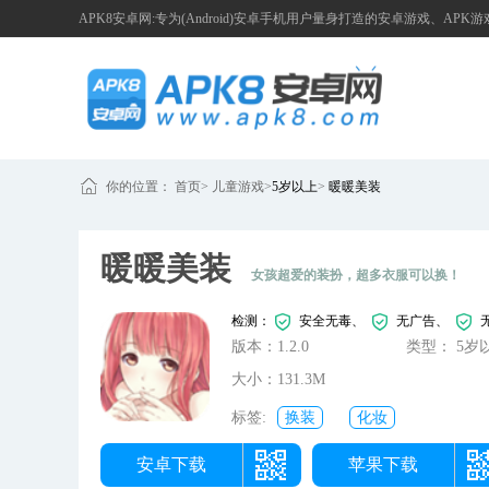
APK8安卓网:专为(Android)安卓手机用户量身打造的安卓游戏、APK
你的位置：
首页
>
儿童游戏
>
5岁以上
>
暖暖美装
暖暖美装
女孩超爱的装扮，超多衣服可以换！
检测：
安全无毒、
无广告、
版本：1.2.0
类型： 5岁
大小：131.3M
标签:
换装
化妆
安卓下载
苹果下载