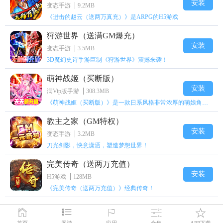
安装
变态手游
9.2MB
《进击的赵云（送两万真充）》是ARPG的H5游戏
狩游世界（送满GM爆充）
安装
变态手游
3.5MB
3D魔幻史诗手游巨制《狩游世界》震撼来袭！
萌神战姬（买断版）
安装
满Vip版手游
308.3MB
《萌神战姬（买断版）》是一款日系风格非常浓厚的萌娘角色扮演策略卡牌手游
教主之家（GM特权）
安装
变态手游
3.2MB
刀光剑影，快意潇洒，塑造梦想世界！
完美传奇（送两万充值）
安装
H5游戏
128MB
《完美传奇（送两万充值）》经典传奇！