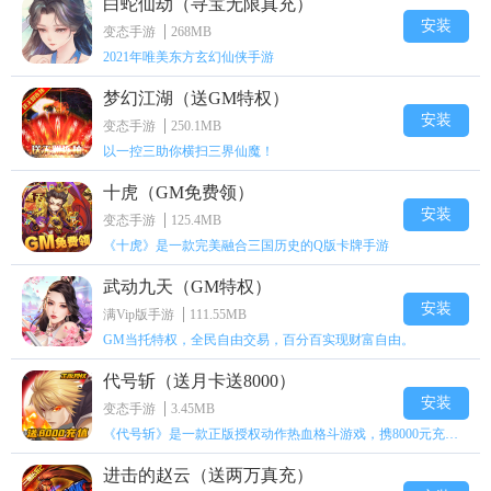
白蛇仙劫（寻宝无限真充）
安装
变态手游
268MB
2021年唯美东方玄幻仙侠手游
梦幻江湖（送GM特权）
安装
变态手游
250.1MB
以一控三助你横扫三界仙魔！
十虎（GM免费领）
安装
变态手游
125.4MB
《十虎》是一款完美融合三国历史的Q版卡牌手游
武动九天（GM特权）
安装
满Vip版手游
111.55MB
GM当托特权，全民自由交易，百分百实现财富自由。
代号斩（送月卡送8000）
安装
变态手游
3.45MB
《代号斩》是一款正版授权动作热血格斗游戏，携8000元充值壕礼福利来袭！
进击的赵云（送两万真充）