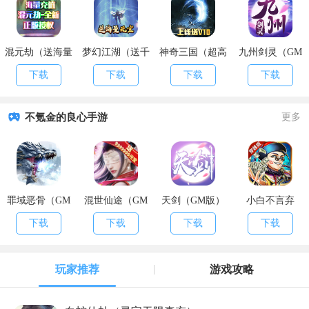
混元劫（送海量
梦幻江湖（送千
神奇三国（超高
九州剑灵（GM
充值）
万元宝）
爆率）
版）
下载
下载
下载
下载
不氪金的良心手游
更多
罪域恶骨（GM
混世仙途（GM
天剑（GM版）
小白不言弃
版）
版）
（GM版）
下载
下载
下载
下载
玩家推荐
游戏攻略