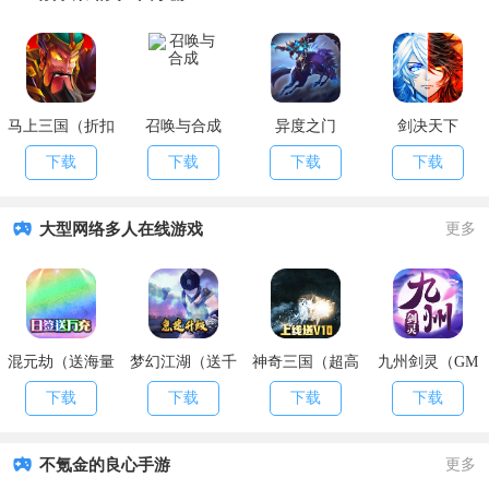
马上三国（折扣
召唤与合成
异度之门
剑决天下
福利）
下载
下载
下载
下载
大型网络多人在线游戏
更多
混元劫（送海量
梦幻江湖（送千
神奇三国（超高
九州剑灵（GM
充值）
万元宝）
爆率）
版）
下载
下载
下载
下载
不氪金的良心手游
更多