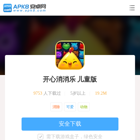
开心消消乐 儿童版
9753
人下载过
|
5岁以上
|
19.2M
消除
可爱
动物
安全下载
需下载游戏盒子，绿色安全