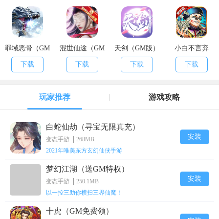
罪域恶骨（GM
混世仙途（GM
天剑（GM版）
小白不言弃
版）
版）
（GM版）
下载
下载
下载
下载
玩家推荐
游戏攻略
白蛇仙劫（寻宝无限真充）
安装
变态手游
268MB
2021年唯美东方玄幻仙侠手游
梦幻江湖（送GM特权）
安装
变态手游
250.1MB
以一控三助你横扫三界仙魔！
十虎（GM免费领）