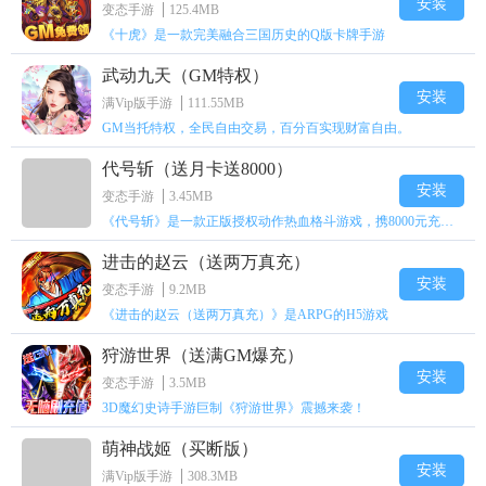
安装
变态手游
125.4MB
《十虎》是一款完美融合三国历史的Q版卡牌手游
武动九天（GM特权）
安装
满Vip版手游
111.55MB
GM当托特权，全民自由交易，百分百实现财富自由。
代号斩（送月卡送8000）
安装
变态手游
3.45MB
《代号斩》是一款正版授权动作热血格斗游戏，携8000元充值壕礼福利来袭！
进击的赵云（送两万真充）
安装
变态手游
9.2MB
《进击的赵云（送两万真充）》是ARPG的H5游戏
狩游世界（送满GM爆充）
安装
变态手游
3.5MB
3D魔幻史诗手游巨制《狩游世界》震撼来袭！
萌神战姬（买断版）
安装
满Vip版手游
308.3MB