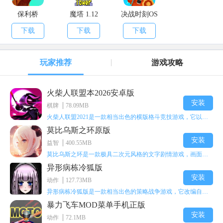
保利桥
魔塔 1.12
决战时刻OS
下载
下载
下载
玩家推荐
游戏攻略
火柴人联盟本2026安卓版
安装
棋牌
78.09MB
火柴人联盟2021是一款相当出色的横版格斗竞技游戏，它以火柴人形象高度还原了知名端游《英雄联盟》里的众多英雄。玩家能够自由挑选两名火柴人英雄开启自己的战斗秀，这里有着炫酷的技能特效和一流的打击感，感兴趣的话就快来体验火柴人联盟2021吧！
莫比乌斯之环原版
安装
益智
400.55MB
莫比乌斯之环是一款极具二次元风格的文字剧情游戏，画面达到动画级别的视觉效果，玩家将帮助游戏中的二次元少女达成心愿，感兴趣的玩家不妨来体验一下这款游戏！
异形病栋冷狐版
安装
动作
127.73MB
异形病栋冷狐版是一款相当出色的策略战争游戏，它改编自同名电影。玩家会进入一座遍布未知与恐惧的废弃病楼，探寻里面的秘密，揭开潜藏在黑暗里的真相。在游戏过程中，玩家要收集线索和道具，破解各种谜团，还要躲避或者对抗怪物。这款游戏支持中文字幕，能带来沉浸式的恐怖体验，很适合喜爱恐怖解谜的玩家。
暴力飞车MOD菜单手机正版
安装
动作
72.1MB