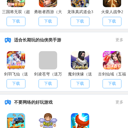
三国将无双（超
勇敢者西游（大
龙珠真武道会3
火柴人战争2
神魔将版）
乱斗）
下载
下载
下载
下载
适合长期玩的仙侠类手游
更多
剑羽飞仙（送
剑凌苍穹（送万
魔剑侠缘（送
古剑仙域（五福
10000真充）
元真充）
2021充值）
送真充）
下载
下载
下载
下载
不要网络的好玩游戏
更多