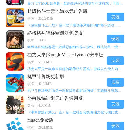
暴力飞车MOD菜单是一款刺激感拉满的赛车竞速游戏，里面有海量顶级超跑等着玩家去解锁和驾驶。游戏还加入了充满悬念的隐藏宝箱系统，打开宝箱能获得稀有道具、性能强化组件和特殊奖励，这些都能大大提高通关效率和竞技优势，玩起来紧张又爽快，沉浸感特别强。
超级格斗士天地游戏无广告版
安装
棋牌
252.24MB
《超级格斗士天地》是一款卡通动漫风格的动作格斗游戏，能瞬间点燃你的格斗激情，让你迅速热血沸腾。游戏里有海绵宝宝、超能小子、幻影丹尼等众多热门角色可供挑选，趣味性拉满，玩起来容易上瘾，绝对是打发无聊时光的绝佳选择。对这款游戏感兴趣的朋友，欢迎来天尚站体验~
终极格斗锦标赛最新免费版
安装
棋牌
1MB
终极格斗锦标赛是一款精彩的动作格斗游戏。玩法简单，玩家只需滑动手势，就能施展出华丽的史诗动作与超级连招。不断提升、升级你的战斗技能吧！欢迎前来体验！在原有基础上，操作体验进行了一定优化，玩家操作将更加简洁流畅，还能为角色添加特殊能力与招式。喜欢这类游戏的玩家可千万别错过！
功夫大亨(KungfuMasterTycoon)安卓版
安装
棋牌
57.36MB
功夫大亨是一款非常有趣的动作格斗游戏，游戏以火柴人为角色形象，不同职业的角色都拥有独特的特殊效果。玩家可以选择自己喜爱的角色挑战关卡，在关卡中通过施展连续特技来消灭怪物。游戏有着精彩的战斗方式和炫酷的特效，喜欢这类游戏的玩家快来体验功夫大亨吧！
机甲斗兽场更新版
安装
棋牌
42.32MB
机甲斗兽场更新版是一款超级自由好玩的机甲主题战斗游戏。里面的一些道具都是免费的。不需要太多高超的技巧，就用手指点一下，就能打发闲暇无聊的时间。这个绝对会是一个非常不错的选择。而且每个机甲都会有自己对应的技能，能展现更多的过关技巧，其中会出现更多不同的怪物。多了解一下你根据怪物的变化调整的过关技能吧！
小白修炼计划无广告通用版
安装
益智
4.06MB
《小白修炼计划无广告》是一款结合传统修仙文化与现代放置玩法的多维度角色扮演游戏。游戏以东方修仙世界为背景，玩家将化身一名修仙者，从初入仙途的懵懂小白，一步步成长为能掌控乾坤的修仙大能。游戏构建了一个动态变化的开放修真世界，玩家可以通过策略选择修炼方向、探索随机秘境、参与宗门争斗等方式，重新塑造仙界的秩序。游戏采用挂机修仙的玩法，玩家不需要持续在线操作，角色会自动挑战副本、收集材料、获取灵力、经验和各类资源。
mugen免费版
安装
棋牌
2021.0MB