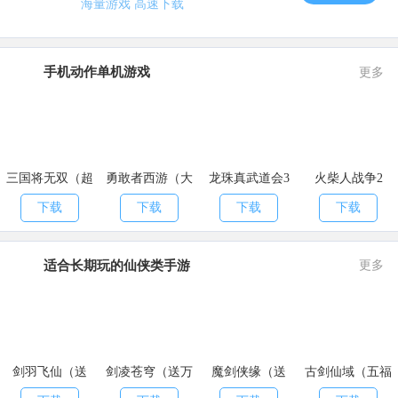
海量游戏 高速下载
手机动作单机游戏
更多
三国将无双（超
勇敢者西游（大
龙珠真武道会3
火柴人战争2
神魔将版）
乱斗）
下载
下载
下载
下载
适合长期玩的仙侠类手游
更多
剑羽飞仙（送
剑凌苍穹（送万
魔剑侠缘（送
古剑仙域（五福
10000真充）
元真充）
2021充值）
送真充）