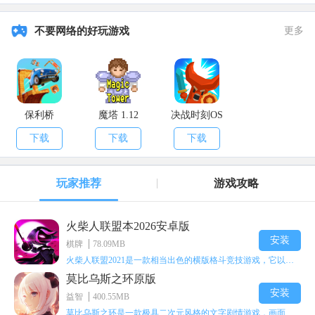
不要网络的好玩游戏
更多
保利桥
魔塔 1.12
决战时刻OS
下载
下载
下载
玩家推荐
游戏攻略
火柴人联盟本2026安卓版
安装
棋牌
78.09MB
火柴人联盟2021是一款相当出色的横版格斗竞技游戏，它以火柴人形象高度还原了知名端游《英雄联盟》里的众多英雄。玩家能够自由挑选两名火柴人英雄开启自己的战斗秀，这里有着炫酷的技能特效和一流的打击感，感兴趣的话就快来体验火柴人联盟2021吧！
莫比乌斯之环原版
安装
益智
400.55MB
莫比乌斯之环是一款极具二次元风格的文字剧情游戏，画面达到动画级别的视觉效果，玩家将帮助游戏中的二次元少女达成心愿，感兴趣的玩家不妨来体验一下这款游戏！