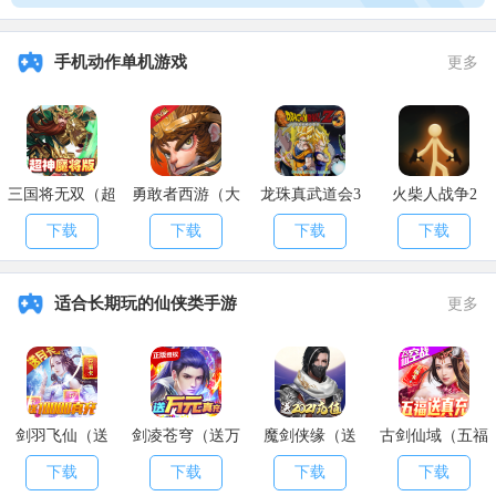
手机动作单机游戏
更多
三国将无双（超
勇敢者西游（大
龙珠真武道会3
火柴人战争2
神魔将版）
乱斗）
下载
下载
下载
下载
适合长期玩的仙侠类手游
更多
剑羽飞仙（送
剑凌苍穹（送万
魔剑侠缘（送
古剑仙域（五福
10000真充）
元真充）
2021充值）
送真充）
下载
下载
下载
下载