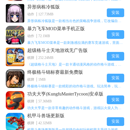
异形病栋冷狐版
安装
动作
127.73MB
异形病栋冷狐版是一款相当出色的策略战争游戏，它改编自同名电影。玩家会进入一座遍布未知与恐惧的废弃病楼，探寻里面的秘密，揭开潜藏在黑暗里的真相。在游戏过程中，玩家要收集线索和道具，破解各种谜团，还要躲避或者对抗怪物。这款游戏支持中文字幕，能带来沉浸式的恐怖体验，很适合喜爱恐怖解谜的玩家。
暴力飞车MOD菜单手机正版
安装
动作
72.1MB
暴力飞车MOD菜单是一款刺激感拉满的赛车竞速游戏，里面有海量顶级超跑等着玩家去解锁和驾驶。游戏还加入了充满悬念的隐藏宝箱系统，打开宝箱能获得稀有道具、性能强化组件和特殊奖励，这些都能大大提高通关效率和竞技优势，玩起来紧张又爽快，沉浸感特别强。
超级格斗士天地游戏无广告版
安装
棋牌
252.24MB
《超级格斗士天地》是一款卡通动漫风格的动作格斗游戏，能瞬间点燃你的格斗激情，让你迅速热血沸腾。游戏里有海绵宝宝、超能小子、幻影丹尼等众多热门角色可供挑选，趣味性拉满，玩起来容易上瘾，绝对是打发无聊时光的绝佳选择。对这款游戏感兴趣的朋友，欢迎来天尚站体验~
终极格斗锦标赛最新免费版
安装
棋牌
1MB
终极格斗锦标赛是一款精彩的动作格斗游戏。玩法简单，玩家只需滑动手势，就能施展出华丽的史诗动作与超级连招。不断提升、升级你的战斗技能吧！欢迎前来体验！在原有基础上，操作体验进行了一定优化，玩家操作将更加简洁流畅，还能为角色添加特殊能力与招式。喜欢这类游戏的玩家可千万别错过！
功夫大亨(KungfuMasterTycoon)安卓版
安装
棋牌
57.36MB
功夫大亨是一款非常有趣的动作格斗游戏，游戏以火柴人为角色形象，不同职业的角色都拥有独特的特殊效果。玩家可以选择自己喜爱的角色挑战关卡，在关卡中通过施展连续特技来消灭怪物。游戏有着精彩的战斗方式和炫酷的特效，喜欢这类游戏的玩家快来体验功夫大亨吧！
机甲斗兽场更新版
安装
棋牌
42.32MB
机甲斗兽场更新版是一款超级自由好玩的机甲主题战斗游戏。里面的一些道具都是免费的。不需要太多高超的技巧，就用手指点一下，就能打发闲暇无聊的时间。这个绝对会是一个非常不错的选择。而且每个机甲都会有自己对应的技能，能展现更多的过关技巧，其中会出现更多不同的怪物。多了解一下你根据怪物的变化调整的过关技能吧！