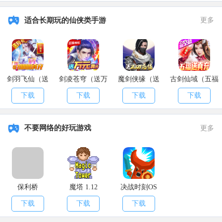
适合长期玩的仙侠类手游
更多
剑羽飞仙（送
剑凌苍穹（送万
魔剑侠缘（送
古剑仙域（五福
10000真充）
元真充）
2021充值）
送真充）
下载
下载
下载
下载
不要网络的好玩游戏
更多
保利桥
魔塔 1.12
决战时刻OS
下载
下载
下载