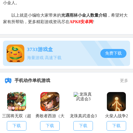
小金人。
以上就是小编给大家带来的
光遇雨林小金人数量介绍
，希望对大
家有所帮助，更多精彩游戏资讯尽在
APK8安卓网
!
3733游戏盒
免费下载
海量游戏 高速下载
手机动作单机游戏
更多
三国将无双（超
勇敢者西游（大
龙珠真武道会3
火柴人战争2
神魔将版）
乱斗）
下载
下载
下载
下载