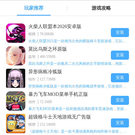
玩家推荐
游戏攻略
火柴人联盟本2026安卓版
安装
棋牌
78.09MB
火柴人联盟2021是一款相当出色的横版格斗竞技游戏，它以火柴人形象高度还原了知名端游《英雄联盟》里的众多英雄。玩家能够自由挑选两名火柴人英雄开启自己的战斗秀，这里有着炫酷的技能特效和一流的打击感，感兴趣的话就快来体验火柴人联盟2021吧！
莫比乌斯之环原版
安装
益智
400.55MB
莫比乌斯之环是一款极具二次元风格的文字剧情游戏，画面达到动画级别的视觉效果，玩家将帮助游戏中的二次元少女达成心愿，感兴趣的玩家不妨来体验一下这款游戏！
异形病栋冷狐版
安装
动作
127.73MB
异形病栋冷狐版是一款相当出色的策略战争游戏，它改编自同名电影。玩家会进入一座遍布未知与恐惧的废弃病楼，探寻里面的秘密，揭开潜藏在黑暗里的真相。在游戏过程中，玩家要收集线索和道具，破解各种谜团，还要躲避或者对抗怪物。这款游戏支持中文字幕，能带来沉浸式的恐怖体验，很适合喜爱恐怖解谜的玩家。
暴力飞车MOD菜单手机正版
安装
动作
72.1MB
暴力飞车MOD菜单是一款刺激感拉满的赛车竞速游戏，里面有海量顶级超跑等着玩家去解锁和驾驶。游戏还加入了充满悬念的隐藏宝箱系统，打开宝箱能获得稀有道具、性能强化组件和特殊奖励，这些都能大大提高通关效率和竞技优势，玩起来紧张又爽快，沉浸感特别强。
超级格斗士天地游戏无广告版
安装
棋牌
252.24MB
《超级格斗士天地》是一款卡通动漫风格的动作格斗游戏，能瞬间点燃你的格斗激情，让你迅速热血沸腾。游戏里有海绵宝宝、超能小子、幻影丹尼等众多热门角色可供挑选，趣味性拉满，玩起来容易上瘾，绝对是打发无聊时光的绝佳选择。对这款游戏感兴趣的朋友，欢迎来天尚站体验~