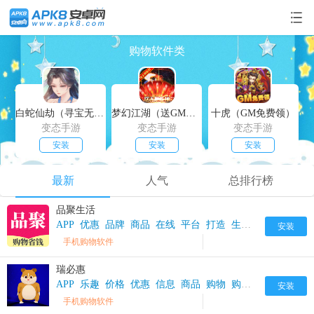
购物软件类
白蛇仙劫（寻宝无限真充）
梦幻江湖（送GM特权）
十虎（GM免费领）
变态手游
变态手游
变态手游
安装
安装
安装
最新
人气
总排行榜
品聚生活
APP
优惠
品牌
商品
在线
平台
打造
生活
购物
购物软
安装
手机购物软件
瑞必惠
APP
乐趣
价格
优惠
信息
商品
购物
购物软件
软件
安装
手机购物软件