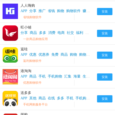
人人嗨购
APP
分享
推广
省钱
购物
购物软件
赚钱
软件
安装
省钱购物软件
旺小铺
分享
商品
多多
消费
电商
社交
福利
购物
购物软件
软
安装
一款商品购物应用
返哇
APP
优惠
优惠券
免费
商品
购物
购物软件
超级
软件
安装
返利购物软件
港淘淘
APP
商品
手机
手机购物
汇集
海量
生活
省钱
购物
购
安装
优惠购物软件
送多多
APP
其他
商品
在线
多多
手机
手机购物
购物
购物软
安装
手机网购服务平台
阅购