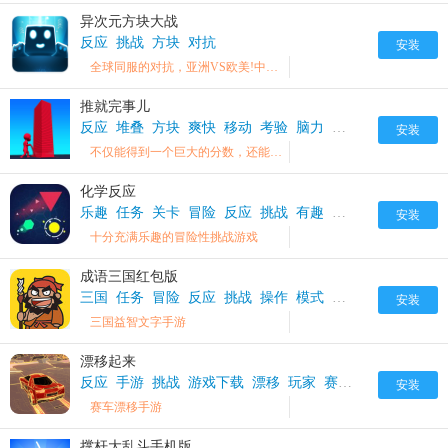
异次元方块大战
反应
挑战
方块
对抗
安装
全球同服的对抗，亚洲VS欧美!中国VS他国，即将开启巨大的阵营战!!!!!
推就完事儿
反应
堆叠
方块
爽快
移动
考验
脑力
解压
轻松
颜色
安装
不仅能得到一个巨大的分数，还能让你体验前所未有的爽快与解压，让你在游戏中轻松获得释放，在游戏中体验愉悦~
化学反应
乐趣
任务
关卡
冒险
反应
挑战
有趣
玩家
规律
过关
安装
十分充满乐趣的冒险性挑战游戏
成语三国红包版
三国
任务
冒险
反应
挑战
操作
模式
爽快
益智
答题
安装
三国益智文字手游
漂移起来
反应
手游
挑战
游戏下载
漂移
玩家
赛车
车
安装
赛车漂移手游
撑杆大乱斗手机版