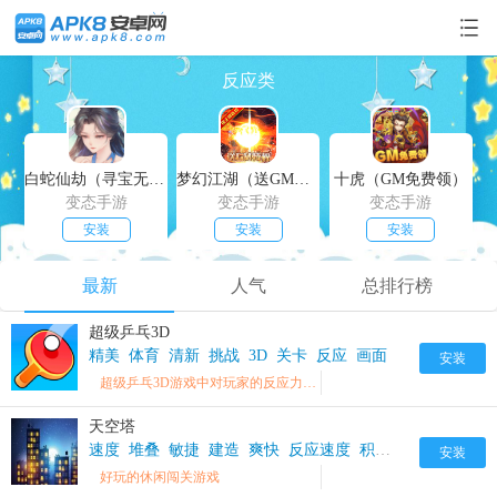
反应类
白蛇仙劫（寻宝无限真充）
梦幻江湖（送GM特权）
十虎（GM免费领）
变态手游
变态手游
变态手游
安装
安装
安装
最新
人气
总排行榜
超级乒乓3D
精美
体育
清新
挑战
3D
关卡
反应
画面
安装
超级乒乓3D游戏中对玩家的反应力比较注重
天空塔
速度
堆叠
敏捷
建造
爽快
反应速度
积木
反应
挑战
安装
好玩的休闲闯关游戏