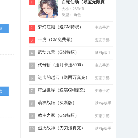
白蛇仙劫（寻宝无限真
1
大小：268MB
充）
类型： 角色
梦幻江湖（送GM特权）
变态手游
2
载
十虎（GM免费领）
变态手游
3
武动九天（GM特权）
满Vip版手
4
游
代号斩（送月卡送8000）
变态手游
5
进击的赵云（送两万真充）
变态手游
6
狩游世界（送满GM爆充）
变态手游
7
载
萌神战姬（买断版）
满Vip版手
8
游
教主之家（GM特权）
变态手游
9
烈火战神（刀刀爆真充）
满Vip版手
10
游