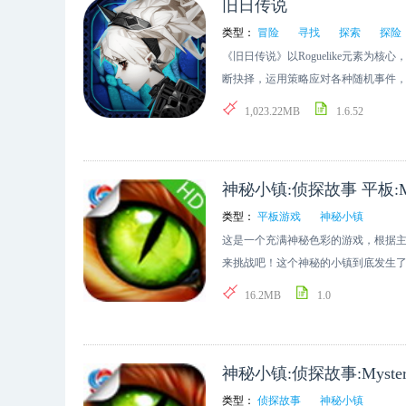
旧日传说
类型：
冒险
寻找
探索
探险
《旧日传说》以Roguelike元素为
断抉择，运用策略应对各种随机事件
天赋系统，会给你的探险之旅带来更
1,023.22MB
1.6.52
和残破的建筑中，还能依稀看出旧日
变成了诡秘呻吟，国家没落，氏族消
一群人不愿放弃希望。他们整装待发，
神秘小镇:侦探故事 平板:Mystery
说中寻找拯救世界的线索。游戏故事
绝的古老城镇，不少邪恶势力盘踞在
类型：
平板游戏
神秘小镇
己实力，帮助并拯救当地的居民，进
这是一个充满神秘色彩的游戏，根据
来挑战吧！这个神秘的小镇到底发生
人为在捣乱呢？ 【游戏特点】 - 令人
16.2MB
1.0
- 侦探犯罪的故事 - 扣人心弦的配乐！ - O
神秘小镇:侦探故事:Mysteryvill
类型：
侦探故事
神秘小镇