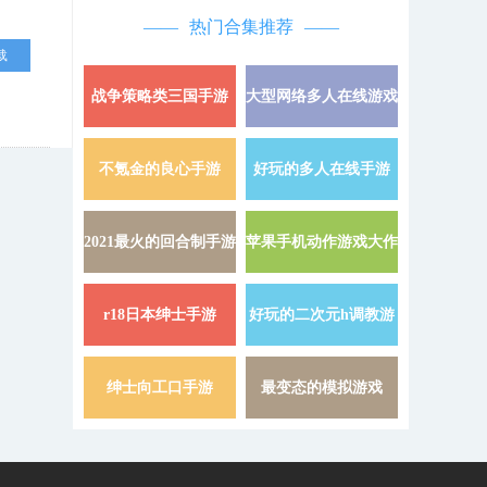
热门合集推荐
载
战争策略类三国手游
大型网络多人在线游戏
详情 »
不氪金的良心手游
好玩的多人在线手游
详情 »
2021最火的回合制手游
苹果手机动作游戏大作
详情 »
r18日本绅士手游
好玩的二次元h调教游
详情 »
戏
绅士向工口手游
最变态的模拟游戏
详情 »