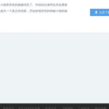
，小镇里所有的猫都消失了。年轻的记者劳拉开始调查
她成为一个真正的侦探，开始发现所有的神秘小镇的秘
点击下
居民接触，了解线索，找到所有的证据，解开这个神秘
到所有的线索！ 神秘的游戏 侦探故事 扣人心弦的配
象 发生在黄昏的冒险侦探故事，你能在黎明到来之前揭
软件提交
|
关于APK8安卓网
|
联系方式
|
下载帮助
|
广告联系
|
网站地图