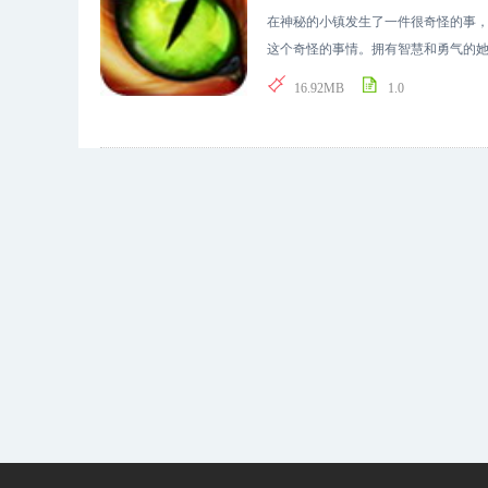
在神秘的小镇发生了一件很奇怪的事
这个奇怪的事情。拥有智慧和勇气的
密。她需要通过21个地点，和镇上的
16.92MB
1.0
的谜团！ 特点： 令人兴奋的游戏，找
乐！ 更大的冒险在等你！ 隐藏的对
开这超自然的秘密么？