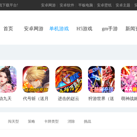
游戏下载平台!
安卓网游
|
安卓软件
|
平板电脑
|
安卓壁纸
|
安卓主题
|
首页
安卓网游
单机游戏
H5游戏
gm手游
新闻
动九天
代号斩（送月
进击的赵云
狩游世界（送
萌神战
M特权）
卡送8000）
（送两万真
满GM爆充）
断版
充）
闯关型
策略
卡牌类型
消除
挑战