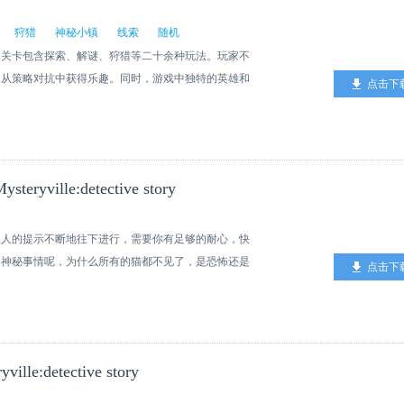
狩猎
神秘小镇
线索
随机
核心，关卡包含探索、解谜、狩猎等二十余种玩法。玩家不
，从策略对抗中获得乐趣。同时，游戏中独特的英雄和
点击下
多的乐趣。这是一片被迷雾笼罩的世界，从斑驳的墙壁
的繁荣。自从未知的邪恶力量入侵后，人们的欢声笑语
亡，自然环境也愈发残酷。在如此恶劣的环境中，仍有
去往一个名为“寒雾镇”的神秘小镇，想要从往昔的传
ville:detective story
始于玩家扮演的冒险小队进入寒雾镇。这里是与外界隔
此，在游戏过程中，玩家将通过与它们对抗不断提升自
而逐渐了解那些属于旧日的传说。
主人的提示不断地往下进行，需要你有足够的耐心，快
了神秘事情呢，为什么所有的猫都不见了，是恐怖还是
点击下
兴奋的解谜游戏 - 尝试找到所有的线索！ - 神秘的游戏
penFeint的支持
e:detective story