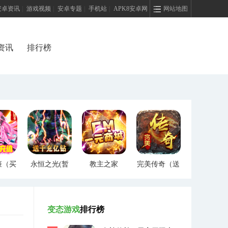
安卓资讯
|
游戏视频
|
安卓专题
|
手机站
|
APK8安卓网
网站地图
资讯
排行榜
姬（买
永恒之光(暂
教主之家
完美传奇（送
）
未上线)
（GM特权）
两万充值）
变态游戏
排行榜