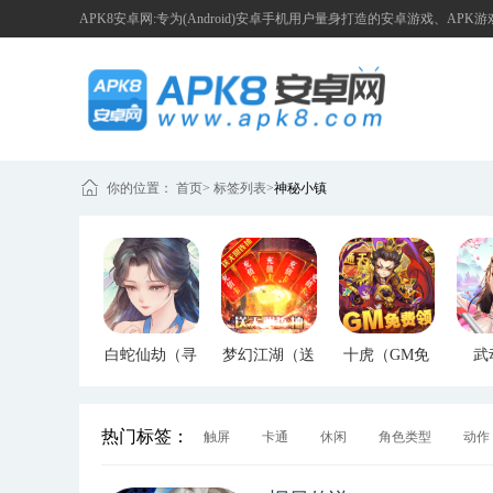
APK8安卓网:专为(Android)安卓手机用户量身打造的安卓游戏、APK
你的位置：
首页
>
标签列表
>
神秘小镇
白蛇仙劫（寻
梦幻江湖（送
十虎（GM免
武
宝无限真充）
GM特权）
费领）
（G
热门标签：
触屏
卡通
休闲
角色类型
动作