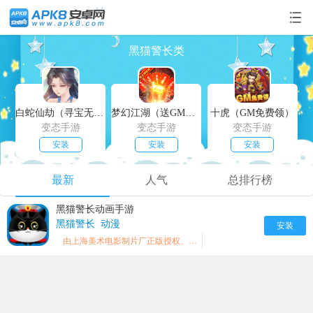
黑猫警长类
白蛇仙劫（寻宝无限真充）
梦幻江湖（送GM特权）
十虎（GM免费领）
变态手游
变态手游
变态手游
安装
安装
安装
最新
人气
总排行榜
黑猫警长动画手游
黑猫警长
动漫
安装
由上海美术电影制片厂正版授权、根据同名电影动画片改编.