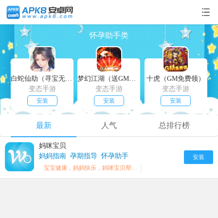
怀孕助手类
白蛇仙劫（寻宝无限真充）
梦幻江湖（送GM特权）
十虎（GM免费领）
变态手游
变态手游
变态手游
安装
安装
安装
最新
人气
总排行榜
妈咪宝贝
妈妈指南
孕期指导
怀孕助手
安装
宝宝健康，妈妈快乐，妈咪宝贝帮您。