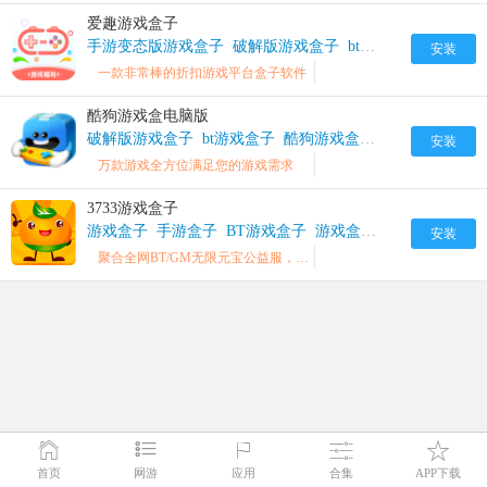
爱趣游戏盒子
手游变态版游戏盒子
破解版游戏盒子
bt游戏盒子
爱趣游
安装
一款非常棒的折扣游戏平台盒子软件
酷狗游戏盒电脑版
破解版游戏盒子
bt游戏盒子
酷狗游戏盒破解版
安装
万款游戏全方位满足您的游戏需求
3733游戏盒子
游戏盒子
手游盒子
BT游戏盒子
游戏盒子大全
gm游戏盒
安装
聚合全网BT/GM无限元宝公益服，折扣版/无限钻石游戏下载
首页
网游
应用
合集
APP下载