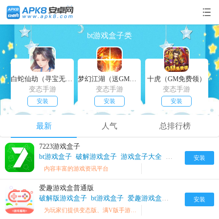
bt游戏盒子类
白蛇仙劫（寻宝无限真充）
梦幻江湖（送GM特权）
十虎（GM免费领）
变态手游
变态手游
变态手游
安装
安装
安装
最新
人气
总排行榜
7223游戏盒子
bt游戏盒子
破解游戏盒子
游戏盒子大全
7223游戏盒破解
安装
内容丰富的游戏资讯平台
爱趣游戏盒普通版
破解版游戏盒子
bt游戏盒子
爱趣游戏盒最新版
安装
为玩家们提供变态版、满V版手游和礼包领取