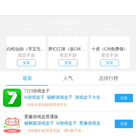
bt游戏盒子类
白蛇仙劫（寻宝无限真充）
梦幻江湖（送GM特权）
十虎（GM免费领）
变态手游
变态手游
变态手游
安装
安装
安装
最新
人气
总排行榜
7223游戏盒子
bt游戏盒子
破解游戏盒子
游戏盒子大全
7223游戏盒破解
安装
内容丰富的游戏资讯平台
爱趣游戏盒普通版
破解版游戏盒子
bt游戏盒子
爱趣游戏盒最新版
安装
为玩家们提供变态版、满V版手游和礼包领取