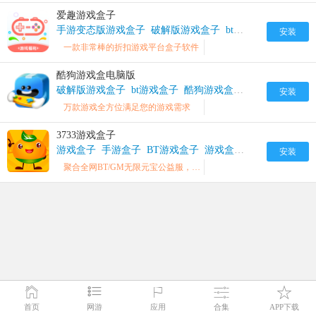
爱趣游戏盒子
手游变态版游戏盒子
破解版游戏盒子
bt游戏盒子
爱趣游
安装
一款非常棒的折扣游戏平台盒子软件
酷狗游戏盒电脑版
破解版游戏盒子
bt游戏盒子
酷狗游戏盒破解版
安装
万款游戏全方位满足您的游戏需求
3733游戏盒子
游戏盒子
手游盒子
BT游戏盒子
游戏盒子大全
gm游戏盒
安装
聚合全网BT/GM无限元宝公益服，折扣版/无限钻石游戏下载
首页
网游
应用
合集
APP下载