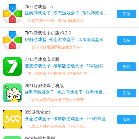
7k7k游戏盒app
破解游戏盒子
变态游戏盒子
7k7k游戏盒破解版
安装
让您不花一分钱，可自由玩遍各类游戏
7k7k游戏盒手机版v3.2.2
破解游戏盒
变态游戏盒子
7k7k游戏盒破解版
安装
一款非常好用的手机游戏盒子app
7743游戏盒安卓版
变态游戏盒子
破解版游戏盒子
7743游戏盒BT版
安装
专门为热衷手机网游的用户量身定制
2021好游快爆手机版
bt手游游戏盒子
变态游戏盒子
好游快爆破解版
安装
一款专为游戏爱好者打造的分享新鲜精品游戏的手机app
399游戏盒app
变态游戏盒子
破解版游戏盒子
399游戏盒破解版
安装
包含上万种的安卓游戏，想玩什么就玩什么
好游快爆苹果版