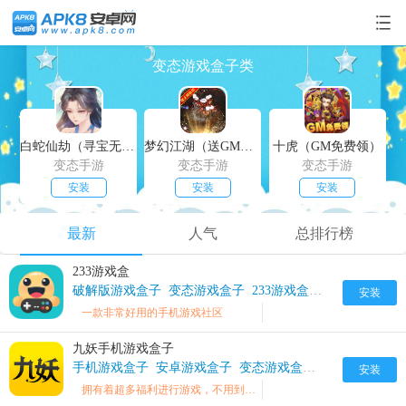
变态游戏盒子类
白蛇仙劫（寻宝无限真充）
梦幻江湖（送GM特权）
十虎（GM免费领）
变态手游
变态手游
变态手游
安装
安装
安装
最新
人气
总排行榜
233游戏盒
破解版游戏盒子
变态游戏盒子
233游戏盒子破解版
安装
一款非常好用的手机游戏社区
九妖手机游戏盒子
手机游戏盒子
安卓游戏盒子
变态游戏盒子
九妖游戏盒子
安装
拥有着超多福利进行游戏，不用到处寻找，让你随时随地进行游戏