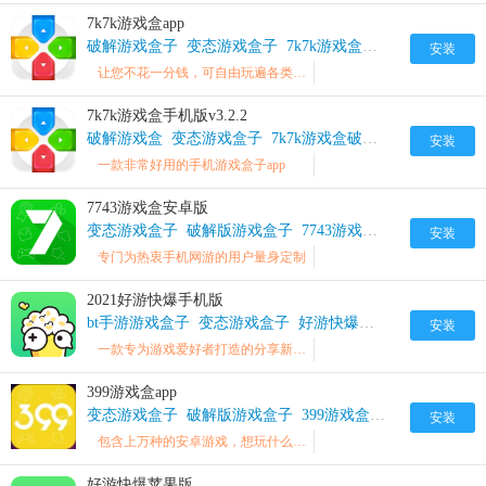
7k7k游戏盒app
破解游戏盒子
变态游戏盒子
7k7k游戏盒破解版
安装
让您不花一分钱，可自由玩遍各类游戏
7k7k游戏盒手机版v3.2.2
破解游戏盒
变态游戏盒子
7k7k游戏盒破解版
安装
一款非常好用的手机游戏盒子app
7743游戏盒安卓版
变态游戏盒子
破解版游戏盒子
7743游戏盒BT版
安装
专门为热衷手机网游的用户量身定制
2021好游快爆手机版
bt手游游戏盒子
变态游戏盒子
好游快爆破解版
安装
一款专为游戏爱好者打造的分享新鲜精品游戏的手机app
399游戏盒app
变态游戏盒子
破解版游戏盒子
399游戏盒破解版
安装
包含上万种的安卓游戏，想玩什么就玩什么
好游快爆苹果版