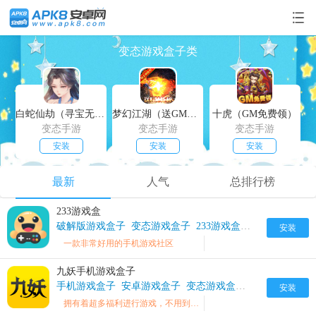
变态游戏盒子类
白蛇仙劫（寻宝无限真充）
梦幻江湖（送GM特权）
十虎（GM免费领）
变态手游
变态手游
变态手游
安装
安装
安装
最新
人气
总排行榜
233游戏盒
破解版游戏盒子
变态游戏盒子
233游戏盒子破解版
安装
一款非常好用的手机游戏社区
九妖手机游戏盒子
手机游戏盒子
安卓游戏盒子
变态游戏盒子
九妖游戏盒子
安装
拥有着超多福利进行游戏，不用到处寻找，让你随时随地进行游戏