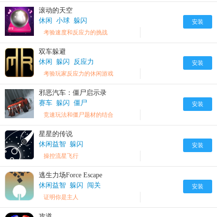
滚动的天空
休闲
小球
躲闪
安装
考验速度和反应力的挑战
双车躲避
休闲
躲闪
反应力
安装
考验玩家反应力的休闲游戏
邪恶汽车：僵尸启示录
赛车
躲闪
僵尸
安装
竞速玩法和僵尸题材的结合
星星的传说
休闲益智
躲闪
安装
操控流星飞行
逃生力场Force Escape
休闲益智
躲闪
闯关
安装
证明你是主人
攻道