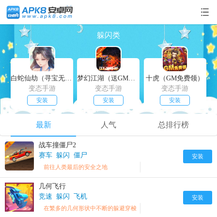
躲闪类
白蛇仙劫（寻宝无限真充）
梦幻江湖（送GM特权）
十虎（GM免费领）
变态手游
变态手游
变态手游
安装
安装
安装
最新
人气
总排行榜
战车撞僵尸2
赛车
躲闪
僵尸
安装
前往人类最后的安全之地
几何飞行
竞速
躲闪
飞机
安装
在繁多的几何形状中不断的躲避穿梭