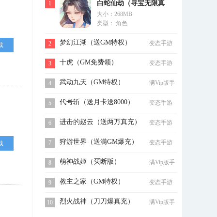
白蛇仙劫（寻宝无限真
1
大小：268MB
充）
类型： 角色
梦幻江湖（送GM特权）
变态手游
2
载
十虎（GM免费领）
变态手游
3
武动九天（GM特权）
满Vip版手
4
游
代号斩（送月卡送8000）
变态手游
5
进击的赵云（送两万真充）
变态手游
6
狩游世界（送满GM爆充）
变态手游
7
载
萌神战姬（买断版）
满Vip版手
8
游
教主之家（GM特权）
变态手游
9
烈火战神（刀刀爆真充）
满Vip版手
10
游