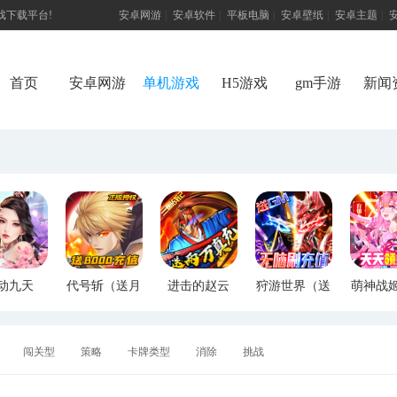
游戏下载平台!
安卓网游
|
安卓软件
|
平板电脑
|
安卓壁纸
|
安卓主题
|
首页
安卓网游
单机游戏
H5游戏
gm手游
新闻
动九天
代号斩（送月
进击的赵云
狩游世界（送
萌神战
M特权）
卡送8000）
（送两万真
满GM爆充）
断版
充）
闯关型
策略
卡牌类型
消除
挑战