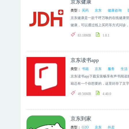
京东健康
类型：
买药
京东
健康咨询
京东健康是一款千呼万唤的在线健康
健康，可以通过线上买药等方式问诊
理场景，进行线上咨询以及寻医问药
83.18MB
1.0.1
京东读书app
类型：
书籍
京东
服务
生活
京东读书app下载安装畅享有声书阅
籍总有一个你想要的，这里封存了文
的碎片时间，领略不一样的人生，总
49.56MB
4.40.0
京东到家
类型：
O2O
京东
外卖