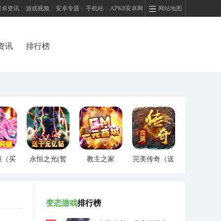
安卓资讯
|
游戏视频
|
安卓专题
|
手机站
|
APK8安卓网
网站地图
资讯
排行榜
姬（买
永恒之光(暂
教主之家
完美传奇（送
）
未上线)
（GM特权）
两万充值）
变态游戏
排行榜