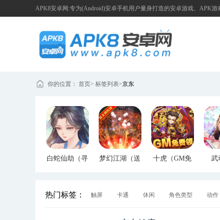
APK8安卓网:专为(Android)安卓手机用户量身打造的安卓游戏、APK
你的位置：
首页
>
标签列表
>
京东
白蛇仙劫（寻
梦幻江湖（送
十虎（GM免
武
宝无限真充）
GM特权）
费领）
（G
热门标签：
触屏
卡通
休闲
角色类型
动作