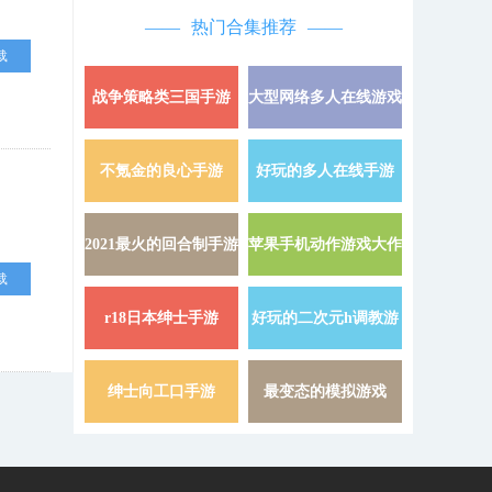
热门合集推荐
载
战争策略类三国手游
大型网络多人在线游戏
详情 »
不氪金的良心手游
好玩的多人在线手游
详情 »
2021最火的回合制手游
苹果手机动作游戏大作
详情 »
载
r18日本绅士手游
好玩的二次元h调教游
详情 »
戏
绅士向工口手游
最变态的模拟游戏
详情 »