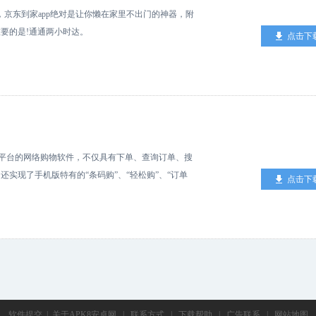
，京东到家app绝对是让你懒在家里不出门的神器，附
要的是!通通两小时达。
点击下
roid平台的网络购物软件，不仅具有下单、查询订单、搜
实现了手机版特有的“条码购”、“轻松购”、“订单
点击下
软件提交
|
关于APK8安卓网
|
联系方式
|
下载帮助
|
广告联系
|
网站地图