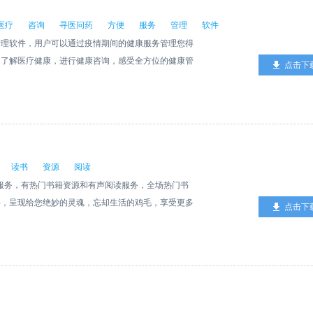
医疗
咨询
寻医问药
方便
服务
管理
软件
管理软件，用户可以通过疫情期间的健康服务管理您得
，了解医疗健康，进行健康咨询，感受全方位的健康管
点击下
等，享受快捷方便的购药体验。
读书
资源
阅读
读服务，有热门书籍资源和有声阅读服务，全场热门书
字，呈现给您绝妙的灵魂，忘却生活的鸡毛，享受更多
点击下
之给世界一个你想要的内容，呈现别样的人生给大家。