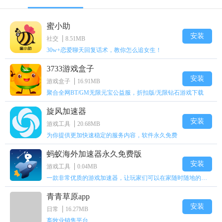
蜜小助
安装
社交
8.51MB
30w+恋爱聊天回复话术，教你怎么追女生！
3733游戏盒子
安装
游戏盒子
16.91MB
聚合全网BT/GM无限元宝公益服，折扣版/无限钻石游戏下载
旋风加速器
安装
游戏工具
20.68MB
为你提供更加快速稳定的服务内容，软件永久免费
蚂蚁海外加速器永久免费版
安装
游戏工具
0.04MB
一款非常优质的游戏加速器，让玩家们可以在家随时随地的上网
青青草原app
安装
日常
16.27MB
畜牧业销售平台