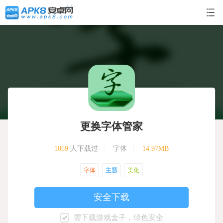
更换字体管家
1069
人下载过
|
字体
|
14.97MB
字体
主题
美化
安全下载
需下载游戏盒子，绿色安全