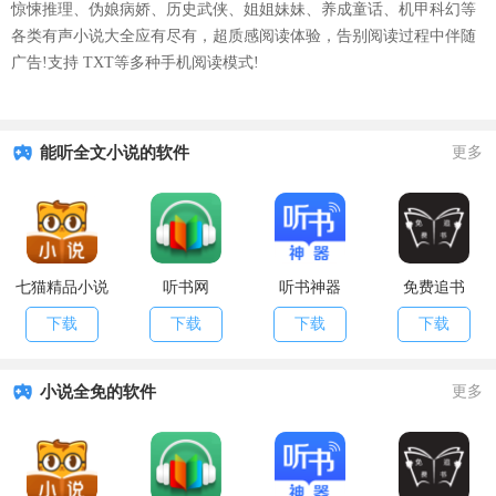
惊悚推理、伪娘病娇、历史武侠、姐姐妹妹、养成童话、机甲科幻等
各类有声小说大全应有尽有，超质感阅读体验，告别阅读过程中伴随
广告!支持 TXT等多种手机阅读模式!
能听全文小说的软件
更多
七猫精品小说
听书网
听书神器
免费追书
下载
下载
下载
下载
小说全免的软件
更多