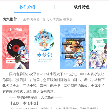
软件介绍
软件特色
为您推荐：
图书阅读器
资讯阅读类应用专题
国内老牌轻小说平台--SF轻小说旗下APP,超过100000本轻小说让
你摆脱书荒困扰，在这里，您可以随时随地自由听书、看书，轻松下
载各类全本、完结小说、漫画、电子书，享受阅读的乐趣。全库支持
有声阅读模式，满足懒人听书需求。
—— 畅销好书漫画，入坑指南 ——
【正版日本轻小说】