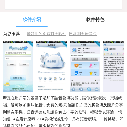
软件介绍
软件特色
为您推荐：
最好用的免费聊天软件
日常聊天语音包
摩瓦在用戶端的基礎了增加了
語音
微博功能，讓你想說就說、想唱就
唱、還可添加趣味配音，免費的短/彩信讓你方便的將微博及
圖片
分享
到親友手機，語音評論功能讓你免去打字的繁瑣、輕鬆發表評論，想
知道TA在看什麼嗎？TA的視角滿足你，另有語音廣場、一鍵轉發、即
時播音等貼心功能，更多精彩等你發現……