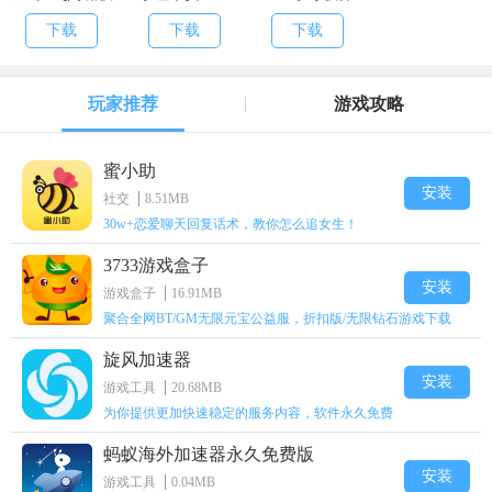
件专杀工具
Avira Free
下载
下载
下载
Android Security
玩家推荐
游戏攻略
蜜小助
安装
社交
8.51MB
30w+恋爱聊天回复话术，教你怎么追女生！
3733游戏盒子
安装
游戏盒子
16.91MB
聚合全网BT/GM无限元宝公益服，折扣版/无限钻石游戏下载
旋风加速器
安装
游戏工具
20.68MB
为你提供更加快速稳定的服务内容，软件永久免费
蚂蚁海外加速器永久免费版
安装
游戏工具
0.04MB