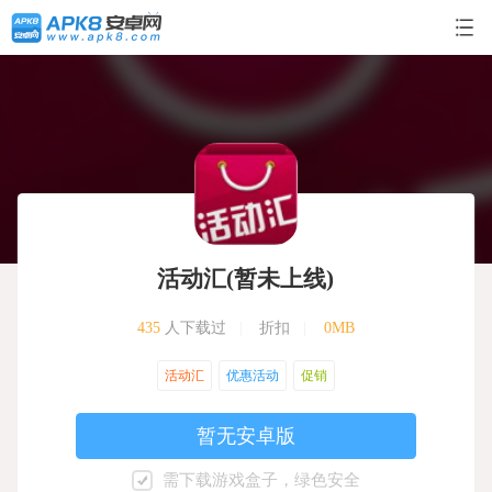
活动汇(暂未上线)
435
人下载过
|
折扣
|
0MB
活动汇
优惠活动
促销
暂无安卓版
需下载游戏盒子，绿色安全