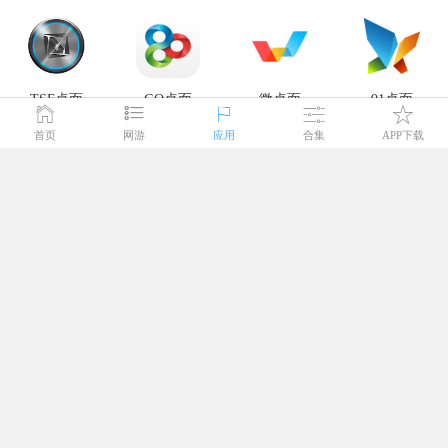
TSF桌面
GO桌面
微桌面
91桌面
下载
下载
下载
下载
首页
网游
应用
合集
APP下载
打造你的安卓手机桌面
更多
墨迹天气
极致桌面
点心桌面
点心桌面
LauncherPro
·iphone4主题
下载
下载
下载
下载
玩家推荐
游戏攻略