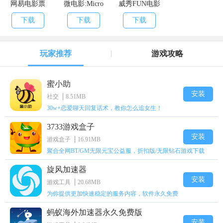
网易电影票
微电影:Micro
威秀FUN电影
film
下载
下载
下载
玩家推荐
游戏攻略
蜜小助
安装
社交
8.51MB
30w+恋爱聊天回复话术，教你怎么追女生！
3733游戏盒子
安装
游戏盒子
16.91MB
聚合全网BT/GM无限元宝公益服，折扣版/无限钻石游戏下载
旋风加速器
安装
游戏工具
20.68MB
为你提供更加快速稳定的服务内容，软件永久免费
蚂蚁海外加速器永久免费版
安装