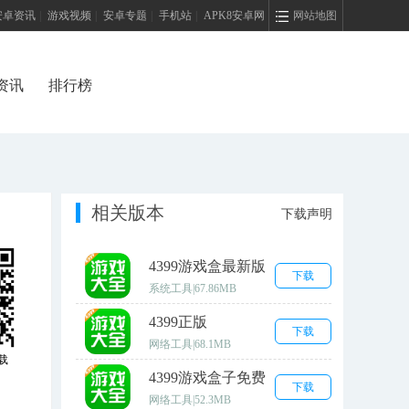
安卓资讯
|
游戏视频
|
安卓专题
|
手机站
|
APK8安卓网
网站地图
资讯
排行榜
相关版本
下载声明
4399游戏盒最新版
下载
系统工具
|
67.86MB
4399正版
下载
网络工具
|
68.1MB
载
4399游戏盒子免费
下载
版
网络工具
|
52.3MB