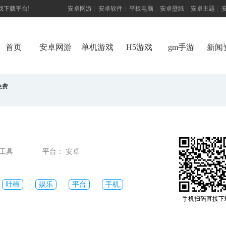
游戏下载平台!
安卓网游
|
安卓软件
|
平板电脑
|
安卓壁纸
|
安卓主题
|
首页
安卓网游
单机游戏
H5游戏
gm手游
新闻
免费
戏工具
平台： 安卓
吐槽
娱乐
平台
手机
手机扫码直接下
游戏盒子
热门
盒子
网络
4399游戏平台