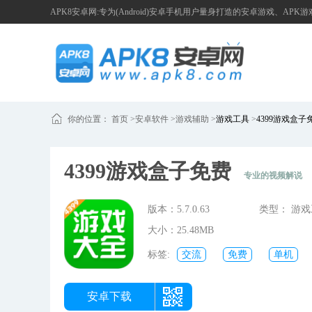
APK8安卓网:专为(Android)安卓手机用户量身打造的安卓游戏、APK
你的位置：
首页
>
安卓软件 >
游戏辅助
>
游戏工具
>
4399游戏盒子
4399游戏盒子免费
专业的视频解说
版本：5.7.0.63
类型： 游
大小：25.48MB
标签:
交流
免费
单机
手游
打造
游戏盒
安卓下载
网络游戏
轻松
辅助