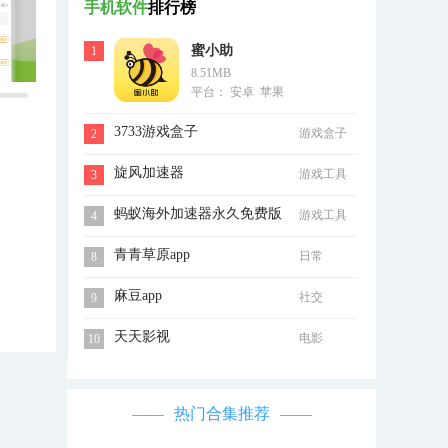
手机软件
排行榜
蜜小助
1
8.51MB
平台： 安卓 苹果
3733游戏盒子
游戏盒子
2
旋风加速器
游戏工具
3
蚂蚁海外加速器永久免费版
游戏工具
4
青青草原app
日常
8
麻豆app
社交
9
天天影视
电影
10
热门合集推荐