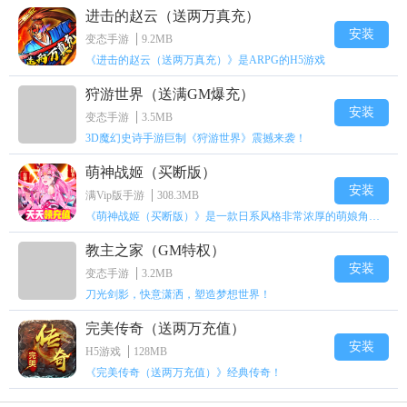
进击的赵云（送两万真充）
安装
变态手游
9.2MB
《进击的赵云（送两万真充）》是ARPG的H5游戏
狩游世界（送满GM爆充）
安装
变态手游
3.5MB
3D魔幻史诗手游巨制《狩游世界》震撼来袭！
萌神战姬（买断版）
安装
满Vip版手游
308.3MB
《萌神战姬（买断版）》是一款日系风格非常浓厚的萌娘角色扮演策略卡牌手游
教主之家（GM特权）
安装
变态手游
3.2MB
刀光剑影，快意潇洒，塑造梦想世界！
完美传奇（送两万充值）
安装
H5游戏
128MB
《完美传奇（送两万充值）》经典传奇！