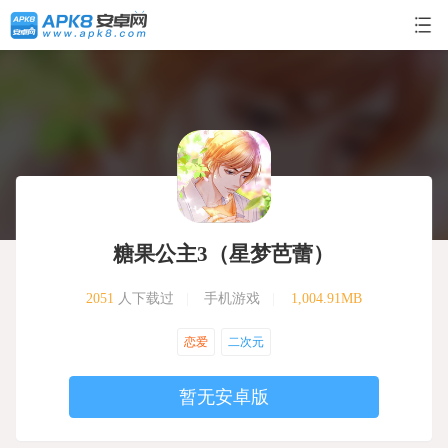
糖果公主3（星梦芭蕾）
2051
人下载过
|
手机游戏
|
1,004.91MB
恋爱
二次元
暂无安卓版