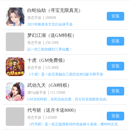
白蛇仙劫（寻宝无限真充）
安装
变态手游
268MB
2021年唯美东方玄幻仙侠手游
梦幻江湖（送GM特权）
安装
变态手游
250.1MB
以一控三助你横扫三界仙魔！
十虎（GM免费领）
安装
变态手游
125.4MB
《十虎》是一款完美融合三国历史的Q版卡牌手游
武动九天（GM特权）
安装
满Vip版手游
111.55MB
GM当托特权，全民自由交易，百分百实现财富自由。
代号斩（送月卡送8000）
安装
变态手游
3.45MB
《代号斩》是一款正版授权动作热血格斗游戏，携8000元充值壕礼福利来袭！