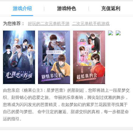
游戏介绍
游戏特色
充值返利
为您推荐：
好玩的二次元单机手游
二次元单机手机游戏
由您亲启《糖果公主3：星梦芭蕾》的那刻起，您即将踏上一段星梦交
织、刻骨铭心的恋爱之旅。 华丽的乐章奏响，脚尖划过优雅的舞步，
您将成为闪闪发光的芭蕾精灵，在如梦如幻的紫罗兰花园里寻找属于
自己的爱与梦想。 命中注定的邂逅、甜虐交织的真相，每一步都是命
运的指引。