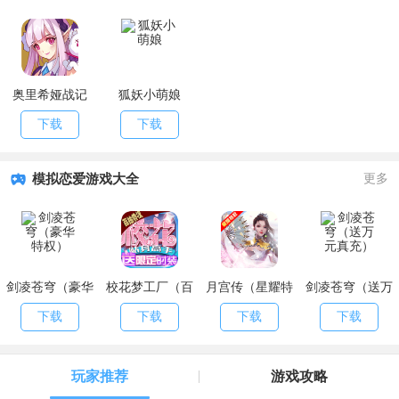
奥里希娅战记
狐妖小萌娘
下载
下载
模拟恋爱游戏大全
更多
剑凌苍穹（豪华
校花梦工厂（百
月宫传（星耀特
剑凌苍穹（送万
特权）
抽特权）
权）
元真充）
下载
下载
下载
下载
玩家推荐
游戏攻略