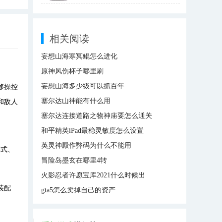
相关阅读
妄想山海寒冥鲲怎么进化
原神风伤杯子哪里刷
妄想山海多少级可以抓百年
够操控
塞尔达山神能有什么用
和敌人
塞尔达连接道路之物神庙要怎么通关
和平精英iPad最稳灵敏度怎么设置
英灵神殿作弊码为什么不能用
模式、
冒险岛墨玄在哪里4转
火影忍者许愿宝库2021什么时候出
装配
gta5怎么卖掉自己的资产