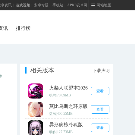
安卓资讯
|
游戏视频
|
安卓专题
|
手机站
|
APK8安卓网
网站地图
资讯
排行榜
相关版本
下载声明
游
火柴人联盟本2026
查看
安卓版
棋牌
|
78.09MB
莫比乌斯之环原版
查看
益智
|
400.55MB
异形病栋冷狐版
查看
动作
|
127.73MB