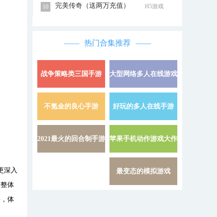
完美传奇（送两万充值）
H5游戏
10
热门合集推荐
战争策略类三国手游
大型网络多人在线游戏
详情 »
不氪金的良心手游
好玩的多人在线手游
详情 »
2021最火的回合制手游
苹果手机动作游戏大作
详情 »
更深入
最变态的模拟游戏
升整体
手，体