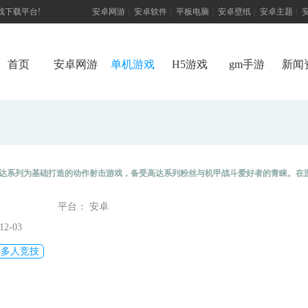
游戏下载平台!
安卓网游
|
安卓软件
|
平板电脑
|
安卓壁纸
|
安卓主题
|
首页
安卓网游
单机游戏
H5游戏
gm手游
新闻
达系列为基础打造的动作射击游戏，备受高达系列粉丝与机甲战斗爱好者的青睐。在
斗之中。这款游戏融合了多样的机甲战斗玩法与战略要素，玩家需要在不同的战场上和
平台： 安卓
2-03
多人竞技