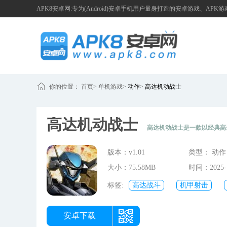
APK8安卓网:专为(Android)安卓手机用户量身打造的安卓游戏、APK
你的位置：
首页
>
单机游戏
>
动作
>
高达机动战士
高达机动战士
高达机动战士是一款以经典高
戏里，玩家能够操控极具标志性的高达机甲，投身于紧张激烈的战
版本：v1.01
类型： 动作
敌人进行较量，完成一连串的任务。
大小：75.58MB
时间：2025-1
01:12:32
标签:
高达战斗
机甲射击
安卓下载