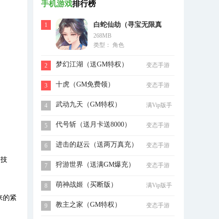
手机游戏
排行榜
白蛇仙劫（寻宝无限真
1
268MB
充）
类型： 角色
梦幻江湖（送GM特权）
变态手游
2
十虎（GM免费领）
变态手游
3
武动九天（GM特权）
满Vip版手
4
游
代号斩（送月卡送8000）
变态手游
5
进击的赵云（送两万真充）
变态手游
6
和技
狩游世界（送满GM爆充）
变态手游
7
萌神战姬（买断版）
满Vip版手
8
游
来的紧
教主之家（GM特权）
变态手游
9