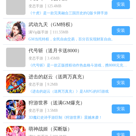
安装
变态手游
125.4MB
《十虎》是一款完美融合三国历史的Q版卡牌手游
武动九天（GM特权）
安装
满Vip版手游
111.55MB
GM当托特权，全民自由交易，百分百实现财富自由。
代号斩（送月卡送8000）
安装
变态手游
3.45MB
《代号斩》是一款正版授权动作热血格斗游戏，携8000元充值壕礼福利来袭！
进击的赵云（送两万真充）
安装
变态手游
9.2MB
《进击的赵云（送两万真充）》是ARPG的H5游戏
狩游世界（送满GM爆充）
安装
变态手游
3.5MB
3D魔幻史诗手游巨制《狩游世界》震撼来袭！
萌神战姬（买断版）
安装