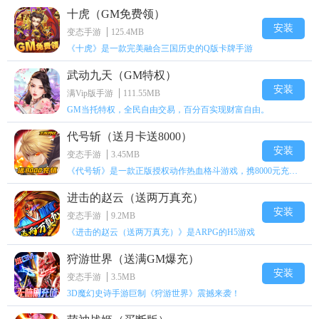
十虎（GM免费领）
安装
变态手游
125.4MB
《十虎》是一款完美融合三国历史的Q版卡牌手游
武动九天（GM特权）
安装
满Vip版手游
111.55MB
GM当托特权，全民自由交易，百分百实现财富自由。
代号斩（送月卡送8000）
安装
变态手游
3.45MB
《代号斩》是一款正版授权动作热血格斗游戏，携8000元充值壕礼福利来袭！
进击的赵云（送两万真充）
安装
变态手游
9.2MB
《进击的赵云（送两万真充）》是ARPG的H5游戏
狩游世界（送满GM爆充）
安装
变态手游
3.5MB
3D魔幻史诗手游巨制《狩游世界》震撼来袭！