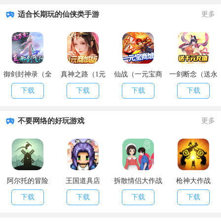
适合长期玩的仙侠类手游
更多
御剑封神录（全
真神之路（1元
仙战（一元宝商
一剑断念（送永
民送万充）
商城特权）
城）
抽永充）
下载
下载
下载
下载
不要网络的好玩游戏
更多
阿尔托的冒险
王国道具店
拆散情侣大作战
枪神大作战
6
下载
下载
下载
下载