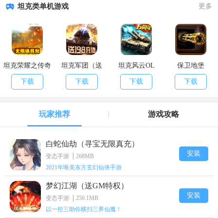
坦克类单机游戏
更多
坦克荣耀之传奇
坦克军团（送
坦克风云OL
保卫地堡
王者（日送真
198充值卡）
下载
下载
下载
下载
充）
玩家推荐
游戏攻略
白蛇仙劫（寻宝无限真充）
安装
变态手游
268MB
2021年唯美东方玄幻仙侠手游
梦幻江湖（送GM特权）
安装
变态手游
250.1MB
以一控三助你横扫三界仙魔！