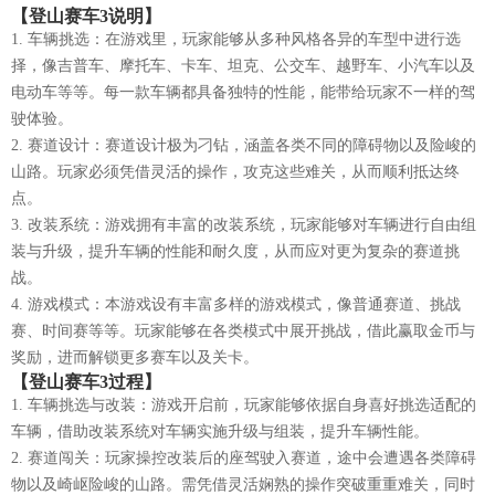
【登山赛车3说明】
1. 车辆挑选：在游戏里，玩家能够从多种风格各异的车型中进行选
择，像吉普车、摩托车、卡车、坦克、公交车、越野车、小汽车以及
电动车等等。每一款车辆都具备独特的性能，能带给玩家不一样的驾
驶体验。
2. 赛道设计：赛道设计极为刁钻，涵盖各类不同的障碍物以及险峻的
山路。玩家必须凭借灵活的操作，攻克这些难关，从而顺利抵达终
点。
3. 改装系统：游戏拥有丰富的改装系统，玩家能够对车辆进行自由组
装与升级，提升车辆的性能和耐久度，从而应对更为复杂的赛道挑
战。
4. 游戏模式：本游戏设有丰富多样的游戏模式，像普通赛道、挑战
赛、时间赛等等。玩家能够在各类模式中展开挑战，借此赢取金币与
奖励，进而解锁更多赛车以及关卡。
【登山赛车3过程】
1. 车辆挑选与改装：游戏开启前，玩家能够依据自身喜好挑选适配的
车辆，借助改装系统对车辆实施升级与组装，提升车辆性能。
2. 赛道闯关：玩家操控改装后的座驾驶入赛道，途中会遭遇各类障碍
物以及崎岖险峻的山路。需凭借灵活娴熟的操作突破重重难关，同时