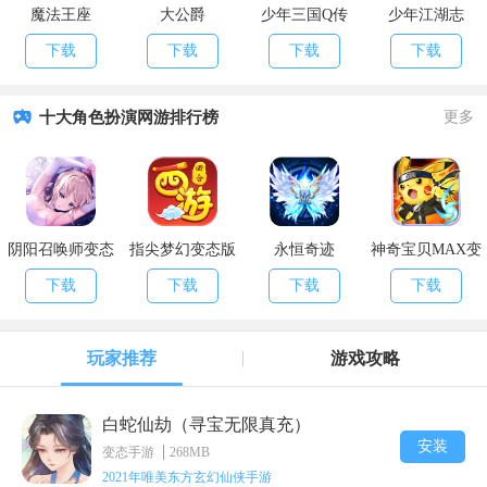
魔法王座
大公爵
少年三国Q传
少年江湖志
下载
下载
下载
下载
十大角色扮演网游排行榜
更多
阴阳召唤师变态
指尖梦幻变态版
永恒奇迹
神奇宝贝MAX变
版
态版
下载
下载
下载
下载
玩家推荐
游戏攻略
白蛇仙劫（寻宝无限真充）
安装
变态手游
268MB
2021年唯美东方玄幻仙侠手游