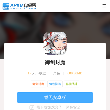
御剑封魔
17
人下载过
|
角色
|
880.98MB
御剑封魔
角色扮演
修仙战斗
暂无安卓版
需下载游戏盒子，绿色安全