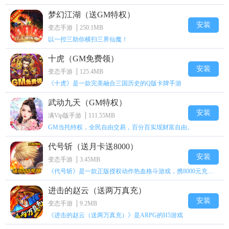
梦幻江湖（送GM特权）
安装
变态手游
250.1MB
以一控三助你横扫三界仙魔！
十虎（GM免费领）
安装
变态手游
125.4MB
《十虎》是一款完美融合三国历史的Q版卡牌手游
武动九天（GM特权）
安装
满Vip版手游
111.55MB
GM当托特权，全民自由交易，百分百实现财富自由。
代号斩（送月卡送8000）
安装
变态手游
3.45MB
《代号斩》是一款正版授权动作热血格斗游戏，携8000元充值壕礼福利来袭！
进击的赵云（送两万真充）
安装
变态手游
9.2MB
《进击的赵云（送两万真充）》是ARPG的H5游戏