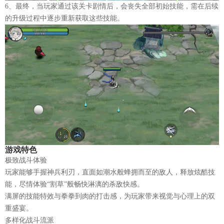
6、最终，当玩家通过该关卡剧情后，会丧失全部初始技能，需在后续
的升级过程中逐步重新获取这些技能。
游戏特色
极致战斗体验
玩家能够手握神兵利刃，直面如潮水般蜂拥而至的敌人，释放炫酷技
能，尽情体验“割草”般畅快淋漓的杀敌快感。
满屏的技能特效与拳拳到肉的打击感，为玩家带来视觉与心理上的双
重盛宴。
多样化战斗流派