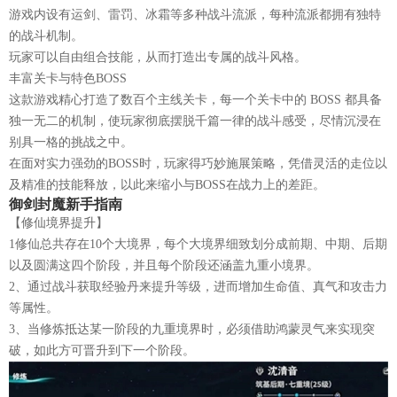
游戏内设有运剑、雷罚、冰霜等多种战斗流派，每种流派都拥有独特
的战斗机制。
玩家可以自由组合技能，从而打造出专属的战斗风格。
丰富关卡与特色BOSS
这款游戏精心打造了数百个主线关卡，每一个关卡中的 BOSS 都具备
独一无二的机制，使玩家彻底摆脱千篇一律的战斗感受，尽情沉浸在
别具一格的挑战之中。
在面对实力强劲的BOSS时，玩家得巧妙施展策略，凭借灵活的走位以
及精准的技能释放，以此来缩小与BOSS在战力上的差距。
御剑封魔新手指南
【修仙境界提升】
1修仙总共存在10个大境界，每个大境界细致划分成前期、中期、后期
以及圆满这四个阶段，并且每个阶段还涵盖九重小境界。
2、通过战斗获取经验丹来提升等级，进而增加生命值、真气和攻击力
等属性。
3、当修炼抵达某一阶段的九重境界时，必须借助鸿蒙灵气来实现突
破，如此方可晋升到下一个阶段。