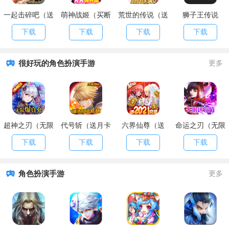
一起击碎吧（送
萌神战姬（买断
荒世的传说（送
狮子王传说
终身卡）
版）
海量红包）
下载
下载
下载
下载
很好玩的角色扮演手游
更多
超神之刃（无限
代号斩（送月卡
六界仙尊（送
命运之刃（无限
爆真充）
送8000）
2021充值）
送充值）
下载
下载
下载
下载
角色扮演手游
更多