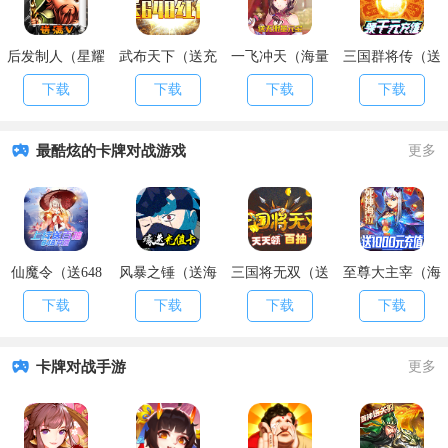
后发制人（星耀
武布天下（送充
一飞冲天（海量
三国群将传（送
特权）
值648）
元宝）
千抽）
下载
下载
下载
下载
最酷炫的卡牌对战游戏
更多
仙魔令（送648
风暴之锤（送海
三国将无双（送
至尊大主宰（海
充值）
量充值）
充值永抽）
量送充值）
下载
下载
下载
下载
卡牌对战手游
更多