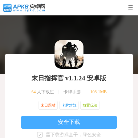
末日指挥官 v1.1.24 安卓版
64
人下载过
|
卡牌手游
|
108.1MB
末日题材
卡牌对战
放置玩法
安全下载
需下载游戏盒子，绿色安全