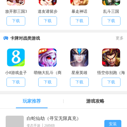
放开那三国3
道友请留步
暴走神话
乱斗三国
下载
下载
下载
下载
卡牌对战类游戏
更多
小8游戏盒子
萌物大乱斗（商
星座英雄
悟空你别跑（海
城特权）
量特权）
下载
下载
下载
下载
玩家推荐
游戏攻略
白蛇仙劫（寻宝无限真充）
安装
变态手游
268MB