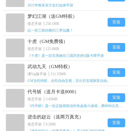
2021年唯美东方玄幻仙侠手游
梦幻江湖（送GM特权）
安装
变态手游
250.1MB
以一控三助你横扫三界仙魔！
十虎（GM免费领）
安装
变态手游
125.4MB
《十虎》是一款完美融合三国历史的Q版卡牌手游
武动九天（GM特权）
安装
满Vip版手游
111.55MB
GM当托特权，全民自由交易，百分百实现财富自由。
代号斩（送月卡送8000）
安装
变态手游
3.45MB
《代号斩》是一款正版授权动作热血格斗游戏，携8000元充值壕礼福利来袭！
进击的赵云（送两万真充）
安装
变态手游
9.2MB
《进击的赵云（送两万真充）》是ARPG的H5游戏