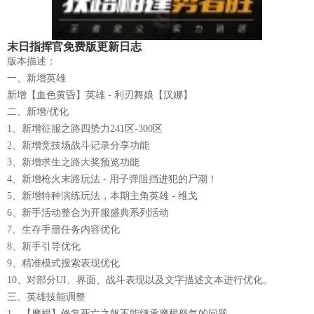
末日指挥官免费版更新日志
版本描述：
一、新增英雄
新增【血色黄昏】英雄 - 利刃舞娘【汉娜】
二、新增/优化
1、新增征服之路四势力241区-300区
2、新增竞技场战斗记录分享功能
3、新增求生之路大奖预览功能
4、新增枪火末路玩法 - 用子弹阻挡进犯的尸潮！
5、新增特种演练玩法，本期主角英雄 - 维戈
6、新手活动整合为开服盛典系列活动
7、生存手册任务内容优化
8、新手引导优化
9、精准模式搜索表现优化
10、对部分UI、界面、战斗表现以及文字描述文本进行优化。
三、英雄技能调整
1、【摩根】修复死亡之躯不能继承摩根怒气的问题