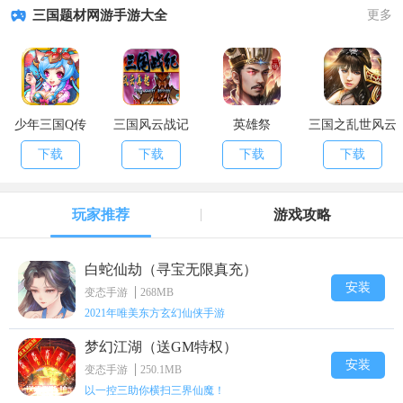
三国题材网游手游大全
更多
少年三国Q传
三国风云战记
英雄祭
三国之乱世风云
下载
下载
下载
下载
玩家推荐
游戏攻略
白蛇仙劫（寻宝无限真充）
安装
变态手游
268MB
2021年唯美东方玄幻仙侠手游
梦幻江湖（送GM特权）
安装
变态手游
250.1MB
以一控三助你横扫三界仙魔！