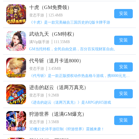
十虎（GM免费领）
安装
变态手游
125.4MB
《十虎》是一款完美融合三国历史的Q版卡牌手游
武动九天（GM特权）
安装
满Vip版手游
111.55MB
GM当托特权，全民自由交易，百分百实现财富自由。
代号斩（送月卡送8000）
安装
变态手游
3.45MB
《代号斩》是一款正版授权动作热血格斗游戏，携8000元充值壕礼福利来袭！
进击的赵云（送两万真充）
安装
变态手游
9.2MB
《进击的赵云（送两万真充）》是ARPG的H5游戏
狩游世界（送满GM爆充）
安装
变态手游
3.5MB
3D魔幻史诗手游巨制《狩游世界》震撼来袭！