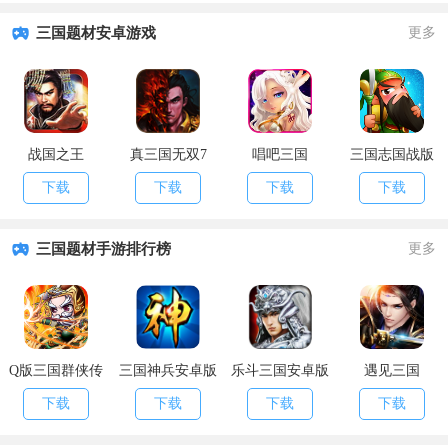
三国题材安卓游戏
更多
战国之王
真三国无双7
唱吧三国
三国志国战版
下载
下载
下载
下载
三国题材手游排行榜
更多
Q版三国群侠传
三国神兵安卓版
乐斗三国安卓版
遇见三国
iOS免越狱版
下载
下载
下载
下载