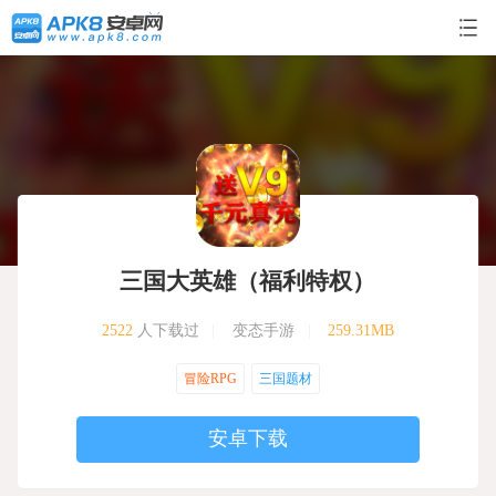
三国大英雄（福利特权）
2522
人下载过
|
变态手游
|
259.31MB
冒险RPG
三国题材
安卓下载