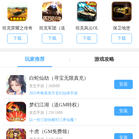
坦克荣耀之传奇
坦克军团（送
坦克风云OL
保卫地堡
王者（日送真
198充值卡）
下载
下载
下载
下载
充）
玩家推荐
游戏攻略
白蛇仙劫（寻宝无限真充）
安装
变态手游
268MB
2021年唯美东方玄幻仙侠手游
梦幻江湖（送GM特权）
安装
变态手游
250.1MB
以一控三助你横扫三界仙魔！
十虎（GM免费领）
安装