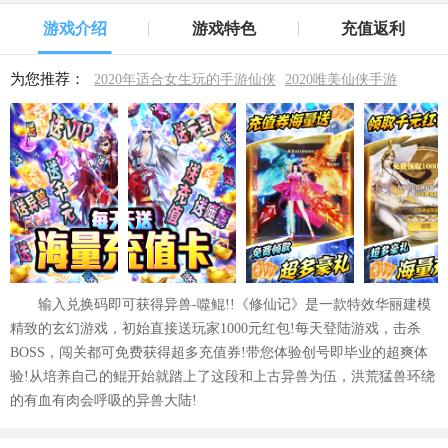
游戏介绍
游戏特色
充值返利
为您推荐：
2020年适合女生玩的手游仙侠
2020唯美仙侠手游
输入兑换码即可获得异兽-噬鲲!!《修仙记》是一款特效华丽建模
精致的玄幻游戏，初始直接送玩家1000元红包!每天登陆游戏，击杀
BOSS，闯关都可免费获得超多充值券!带您体验创号即毕业的超爽体
验!从培养自己的鲲开始就踏上了这段和上古异兽为伍，洪荒猛兽环绕
的有血有肉会呼吸的异兽大陆!