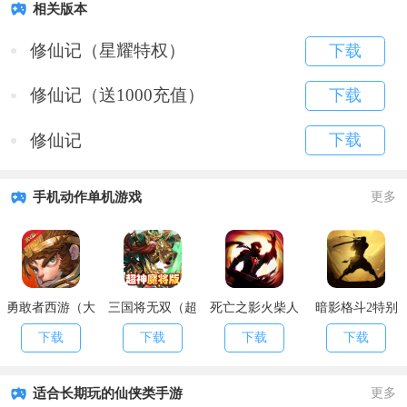
相关版本
修仙记（星耀特权）
下载
修仙记（送1000充值）
下载
修仙记
下载
手机动作单机游戏
更多
勇敢者西游（大
三国将无双（超
死亡之影火柴人
暗影格斗2特别
乱斗）
神魔将版）
格斗
版
下载
下载
下载
下载
适合长期玩的仙侠类手游
更多