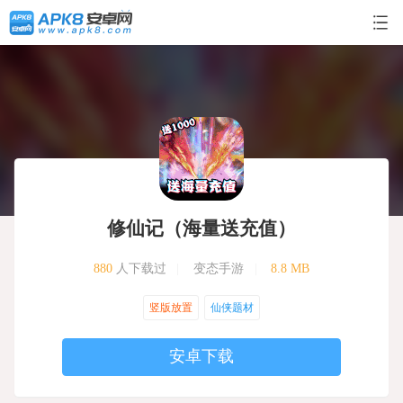
修仙记（海量送充值）
880
人下载过
|
变态手游
|
8.8 MB
竖版放置
仙侠题材
安卓下载