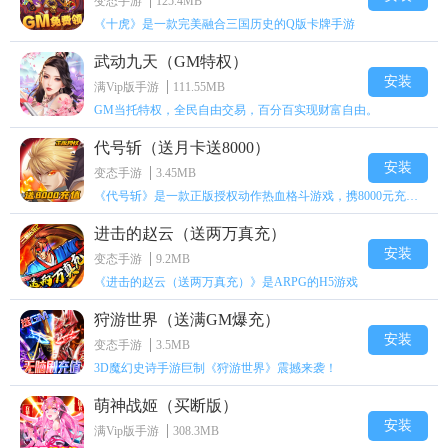
变态手游
125.4MB
《十虎》是一款完美融合三国历史的Q版卡牌手游
武动九天（GM特权）
安装
满Vip版手游
111.55MB
GM当托特权，全民自由交易，百分百实现财富自由。
代号斩（送月卡送8000）
安装
变态手游
3.45MB
《代号斩》是一款正版授权动作热血格斗游戏，携8000元充值壕礼福利来袭！
进击的赵云（送两万真充）
安装
变态手游
9.2MB
《进击的赵云（送两万真充）》是ARPG的H5游戏
狩游世界（送满GM爆充）
安装
变态手游
3.5MB
3D魔幻史诗手游巨制《狩游世界》震撼来袭！
萌神战姬（买断版）
安装
满Vip版手游
308.3MB