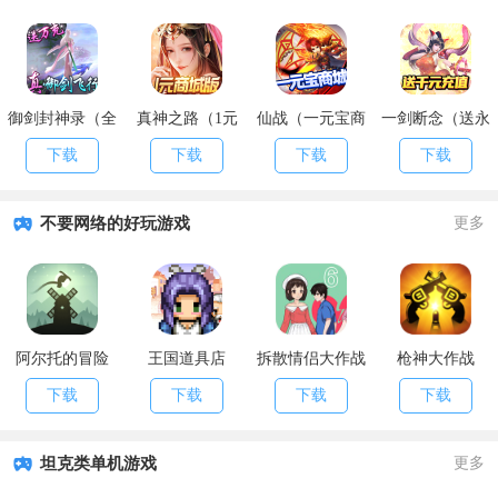
御剑封神录（全
真神之路（1元
仙战（一元宝商
一剑断念（送永
民送万充）
商城特权）
城）
抽永充）
下载
下载
下载
下载
不要网络的好玩游戏
更多
阿尔托的冒险
王国道具店
拆散情侣大作战
枪神大作战
6
下载
下载
下载
下载
坦克类单机游戏
更多