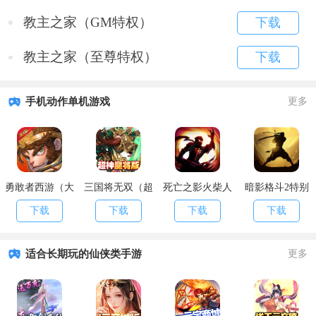
教主之家（GM特权）
下载
教主之家（至尊特权）
下载
手机动作单机游戏
更多
勇敢者西游（大
三国将无双（超
死亡之影火柴人
暗影格斗2特别
乱斗）
神魔将版）
格斗
版
下载
下载
下载
下载
适合长期玩的仙侠类手游
更多