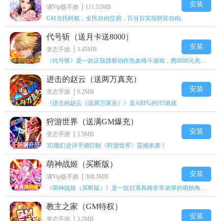
安装
满Vip版手游
111.55MB
GM当托特权，全民自由交易，百分百实现财富自由。
代号斩（送月卡送8000）
安装
变态手游
3.45MB
《代号斩》是一款正版授权动作热血格斗游戏，携8000元充值壕礼福利来袭！
进击的赵云（送两万真充）
安装
变态手游
9.2MB
《进击的赵云（送两万真充）》是ARPG的H5游戏
狩游世界（送满GM爆充）
安装
变态手游
3.5MB
3D魔幻史诗手游巨制《狩游世界》震撼来袭！
萌神战姬（买断版）
安装
满Vip版手游
308.3MB
《萌神战姬（买断版）》是一款日系风格非常浓厚的萌娘角色扮演策略卡牌手游
教主之家（GM特权）
安装
变态手游
3.2MB