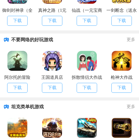
御剑封神录（全
真神之路（1元
仙战（一元宝商
一剑断念（送永
民送万充）
商城特权）
城）
抽永充）
下载
下载
下载
下载
不要网络的好玩游戏
更多
阿尔托的冒险
王国道具店
拆散情侣大作战
枪神大作战
6
下载
下载
下载
下载
坦克类单机游戏
更多