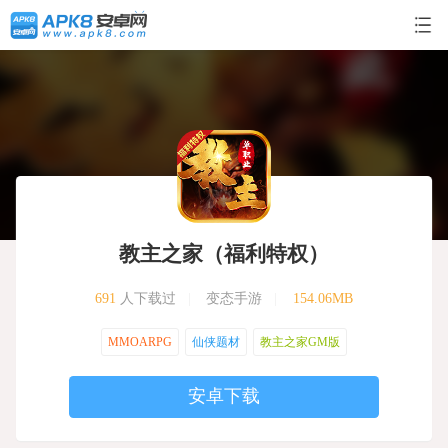
教主之家（福利特权）
691
人下载过
|
变态手游
|
154.06MB
MMOARPG
仙侠题材
教主之家GM版
安卓下载