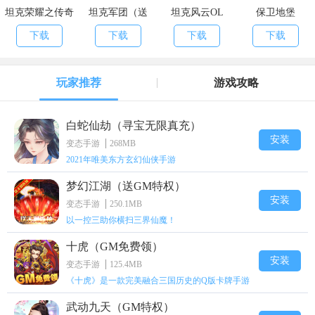
坦克荣耀之传奇
坦克军团（送
坦克风云OL
保卫地堡
王者（日送真
198充值卡）
下载
下载
下载
下载
充）
玩家推荐
游戏攻略
白蛇仙劫（寻宝无限真充）
安装
变态手游
268MB
2021年唯美东方玄幻仙侠手游
梦幻江湖（送GM特权）
安装
变态手游
250.1MB
以一控三助你横扫三界仙魔！
十虎（GM免费领）
安装
变态手游
125.4MB
《十虎》是一款完美融合三国历史的Q版卡牌手游
武动九天（GM特权）