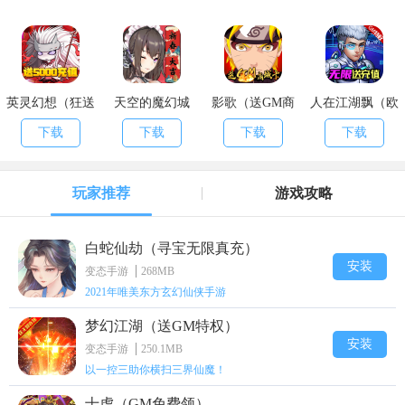
英灵幻想（狂送
天空的魔幻城
影歌（送GM商
人在江湖飘（欧
5000充）
（送无限充值）
城卡）
皇抽千充）
下载
下载
下载
下载
玩家推荐
游戏攻略
白蛇仙劫（寻宝无限真充）
安装
变态手游
268MB
2021年唯美东方玄幻仙侠手游
梦幻江湖（送GM特权）
安装
变态手游
250.1MB
以一控三助你横扫三界仙魔！
十虎（GM免费领）