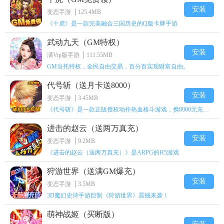
安装
变态手游
125.4MB
《十虎》是一款完美融合三国历史的Q版卡牌手游
武动九天（GM特权）
安装
满Vip版手游
111.55MB
GM当托特权，全民自由交易，百分百实现财富自由。
代号斩（送月卡送8000）
安装
变态手游
3.45MB
《代号斩》是一款正版授权动作热血格斗游戏，携8000元充值壕礼福利来袭！
进击的赵云（送两万真充）
安装
变态手游
9.2MB
《进击的赵云（送两万真充）》是ARPG的H5游戏
狩游世界（送满GM爆充）
安装
变态手游
3.5MB
3D魔幻史诗手游巨制《狩游世界》震撼来袭！
萌神战姬（买断版）