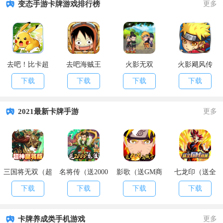
变态手游卡牌游戏排行榜
更多
去吧！比卡超
去吧海贼王
火影无双
火影飓风传
下载
下载
下载
下载
2021最新卡牌手游
更多
三国将无双（超
名将传（送2000
影歌（送GM商
七龙印（送全
神魔将版）
充值）
城卡）
GM商城）
下载
下载
下载
下载
卡牌养成类手机游戏
更多