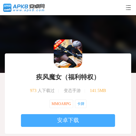
疾风魔女（福利特权）
973
人下载过
|
变态手游
|
141.5MB
MMOARPG
卡牌
安卓下载