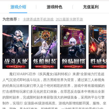
游戏介绍
游戏特色
充值返利
为您推荐：
卡牌养成类手机游戏
2021最新卡牌手游
魔幻3DARPG巨作《疾风魔女(福利特权)》来袭!全新倾力打造超
人气沉浸式即时战斗玩法，西方黑暗世界为背景，通过第三人称视角
的经典玩法将玩家们带入这个绝对精彩的世界，游戏中将有最细腻的
打击感带给玩家们多元化的玄幻体验，在罪恶反击版本中将推出全新
的限时副本，完成限时副本将获取强大的神级装备，采用跨平台引擎
制作，实现行 业顶级4K级游戏画质。游戏内新增炫酷羽翼、服饰、坐