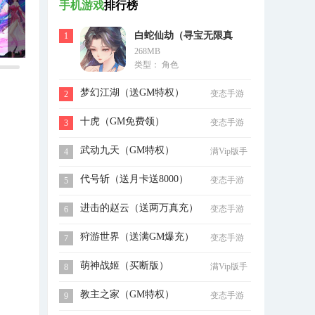
手机游戏
排行榜
白蛇仙劫（寻宝无限真
1
268MB
充）
类型： 角色
梦幻江湖（送GM特权）
变态手游
2
十虎（GM免费领）
变态手游
3
武动九天（GM特权）
满Vip版手
4
游
代号斩（送月卡送8000）
变态手游
5
进击的赵云（送两万真充）
变态手游
6
狩游世界（送满GM爆充）
变态手游
7
萌神战姬（买断版）
满Vip版手
8
游
教主之家（GM特权）
变态手游
9