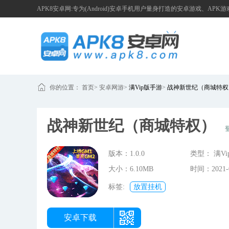
APK8安卓网:专为(Android)安卓手机用户量身打造的安卓游戏、APK
你的位置：
首页
>
安卓网游
>
满Vip版手游
>
战神新世纪（商城特权
战神新世纪（商城特权）
版本：1.0.0
类型： 满V
大小：6.10MB
时间：2021-0
08:14:47
标签:
放置挂机
安卓下载