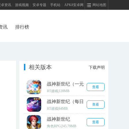
安卓资讯
|
游戏视频
|
安卓专题
|
手机站
|
APK8安卓网
网站地图
资讯
排行榜
相关版本
下载声明
战神新世纪（一元
查看
商城特权）
H5游戏
|
128MB
战神新世纪（每日
查看
送30充值）
H5游戏
|
64MB
战神新世纪
查看
角色RPG
|
245.79MB