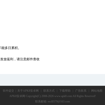
不能多日累积。
发放返利，请注意邮件查收
软件提交
|
关于APK8安卓网
|
联系方式
|
下载帮助
|
广告联系
|
网站地图
APK8安卓网
Copyright(C) 2008-2026 www.apk8.com All Rights Reserved!
联系邮箱: escl0579@163.com