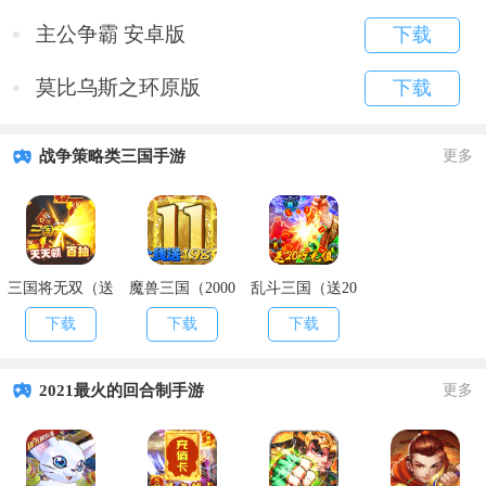
主公争霸 安卓版
下载
莫比乌斯之环原版
下载
战争策略类三国手游
更多
三国将无双（送
魔兽三国（2000
乱斗三国（送20
充值永抽）
欧皇抽）
万充值）
下载
下载
下载
2021最火的回合制手游
更多