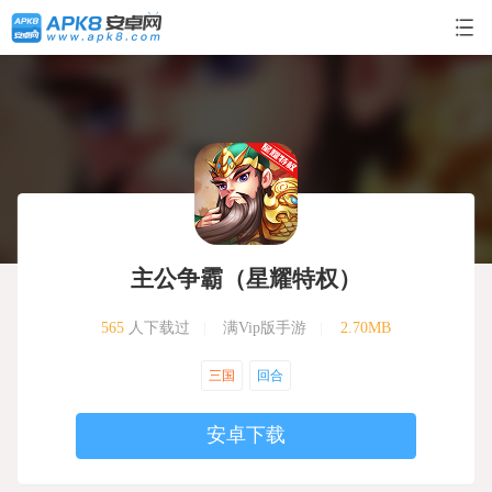
主公争霸（星耀特权）
565
人下载过
|
满Vip版手游
|
2.70MB
三国
回合
安卓下载