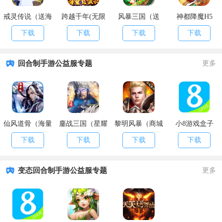
戒灵传说（送海
跨越千年(无限
风暴三国（送
神都降魔H5
量充值）
充值卡)
1000元充值）
下载
下载
下载
下载
回合制手游公益服专题
更多
仙风道骨（海量
鏖战三国（星耀
黎明风暴（商城
小8游戏盒子
特权）
特权）
特权）
下载
下载
下载
下载
变态回合制手游公益服专题
更多