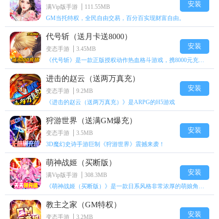
安装
满Vip版手游
111.55MB
GM当托特权，全民自由交易，百分百实现财富自由。
代号斩（送月卡送8000）
安装
变态手游
3.45MB
《代号斩》是一款正版授权动作热血格斗游戏，携8000元充值壕礼福利来袭！
进击的赵云（送两万真充）
安装
变态手游
9.2MB
《进击的赵云（送两万真充）》是ARPG的H5游戏
狩游世界（送满GM爆充）
安装
变态手游
3.5MB
3D魔幻史诗手游巨制《狩游世界》震撼来袭！
萌神战姬（买断版）
安装
满Vip版手游
308.3MB
《萌神战姬（买断版）》是一款日系风格非常浓厚的萌娘角色扮演策略卡牌手游
教主之家（GM特权）
安装
变态手游
3.2MB