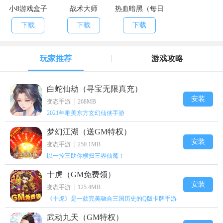
小8游戏盒子
战术大师
热血暗黑（每日
送百抽）
下载
下载
下载
玩家推荐
游戏攻略
白蛇仙劫（寻宝无限真充）
安装
变态手游
268MB
2021年唯美东方玄幻仙侠手游
梦幻江湖（送GM特权）
安装
变态手游
250.1MB
以一控三助你横扫三界仙魔！
十虎（GM免费领）
安装
变态手游
125.4MB
《十虎》是一款完美融合三国历史的Q版卡牌手游
武动九天（GM特权）