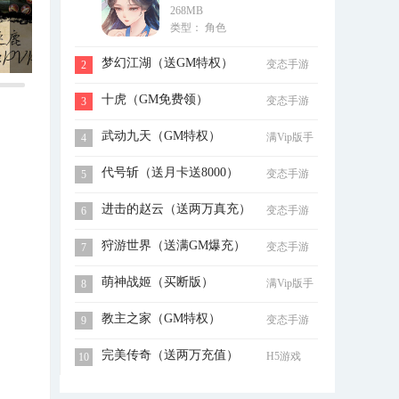
268MB
充）
类型： 角色
梦幻江湖（送GM特权）
变态手游
2
十虎（GM免费领）
变态手游
3
武动九天（GM特权）
满Vip版手
4
游
代号斩（送月卡送8000）
变态手游
5
进击的赵云（送两万真充）
变态手游
6
狩游世界（送满GM爆充）
变态手游
7
萌神战姬（买断版）
满Vip版手
8
游
教主之家（GM特权）
变态手游
9
完美传奇（送两万充值）
H5游戏
10