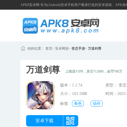
APK8安卓网:专为(Android)安卓手机用户量身打造的安卓游戏、APK
你的位置：
首页
>
安卓网游
>
变态手游
>
万道剑尊
万道剑尊
上线送VIP8，灵石*12888，金币*88万
版本：1.1.74
类型： 变
大小：163.1MB
时间：2025-0
22:23:14
标签:
角色
动作
安卓下载