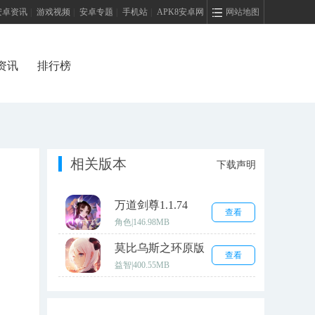
安卓资讯
|
游戏视频
|
安卓专题
|
手机站
|
APK8安卓网
网站地图
资讯
排行榜
相关版本
下载声明
万道剑尊1.1.74
查看
角色
|
146.98MB
莫比乌斯之环原版
查看
益智
|
400.55MB