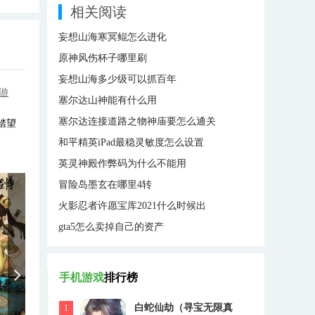
相关阅读
妄想山海寒冥鲲怎么进化
原神风伤杯子哪里刷
妄想山海多少级可以抓百年
游
塞尔达山神能有什么用
塞尔达连接道路之物神庙要怎么通关
踏望
和平精英iPad最稳灵敏度怎么设置
英灵神殿作弊码为什么不能用
冒险岛墨玄在哪里4转
火影忍者许愿宝库2021什么时候出
gta5怎么卖掉自己的资产
手机游戏
排行榜
白蛇仙劫（寻宝无限真
1