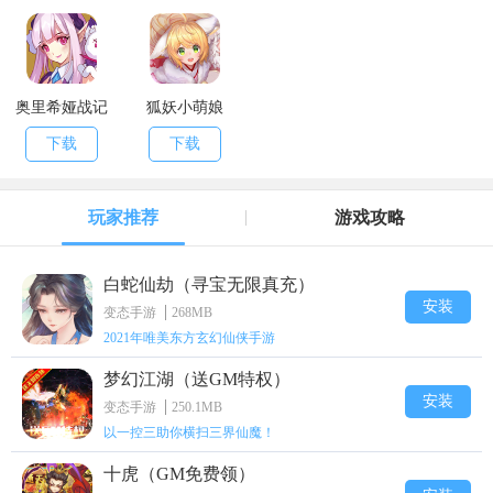
奥里希娅战记
狐妖小萌娘
下载
下载
玩家推荐
游戏攻略
白蛇仙劫（寻宝无限真充）
安装
变态手游
268MB
2021年唯美东方玄幻仙侠手游
梦幻江湖（送GM特权）
安装
变态手游
250.1MB
以一控三助你横扫三界仙魔！
十虎（GM免费领）