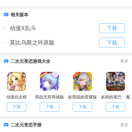
相关版本
动漫X乱斗
下载
莫比乌斯之环原版
下载
二次元变态游戏大全
更多
动漫自走棋
萌战无双商城版
妖萌战姬星耀版
妖精的尾巴：魔
导少年
下载
下载
下载
下载
二次元变态手游
更多