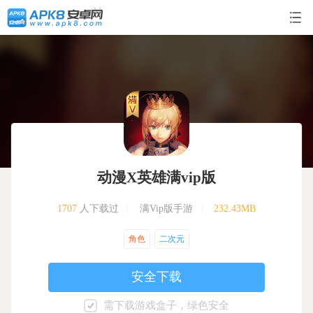
动漫X英雄满vip版
1707
人下载过
|
满Vip版手游
|
232.43MB
角色
二次元
安全下载
需下载游戏盒子，绿色安全