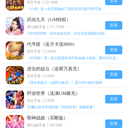
安装
变态手游
125.4MB
《十虎》是一款完美融合三国历史的Q版卡牌手游
武动九天（GM特权）
安装
满Vip版手游
111.55MB
GM当托特权，全民自由交易，百分百实现财富自由。
代号斩（送月卡送8000）
安装
变态手游
3.45MB
《代号斩》是一款正版授权动作热血格斗游戏，携8000元充值壕礼福利来袭！
进击的赵云（送两万真充）
安装
变态手游
9.2MB
《进击的赵云（送两万真充）》是ARPG的H5游戏
狩游世界（送满GM爆充）
安装
变态手游
3.5MB
3D魔幻史诗手游巨制《狩游世界》震撼来袭！
萌神战姬（买断版）
安装
满Vip版手游
308.3MB