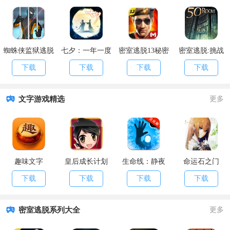
蜘蛛侠监狱逃脱
七夕：一年一度
密室逃脱13秘密
密室逃脱:挑战
的逃脱游戏
任务破解版
100个房间2017
下载
下载
下载
下载
文字游戏精选
更多
趣味文字
皇后成长计划
生命线：静夜
命运石之门
下载
下载
下载
下载
密室逃脱系列大全
更多