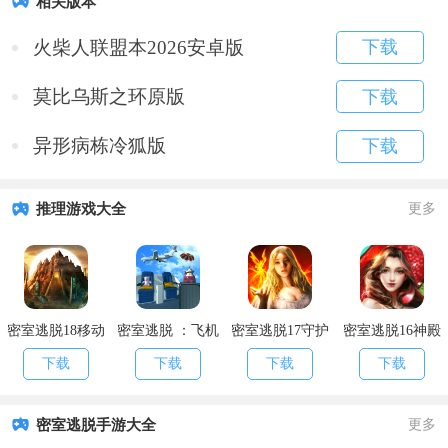
相关版本
火柴人联盟本2026安卓版
下载
莫比乌斯之环原版
下载
异形病栋冷狐版
下载
推理游戏大全
更多
密室逃脱18移动
密室逃脱 ：飞机
密室逃脱17守护
密室逃脱16神殿
迷城破解版
逃脱
公寓破解版
遗迹破解版
下载
下载
下载
下载
密室逃脱手游大全
更多