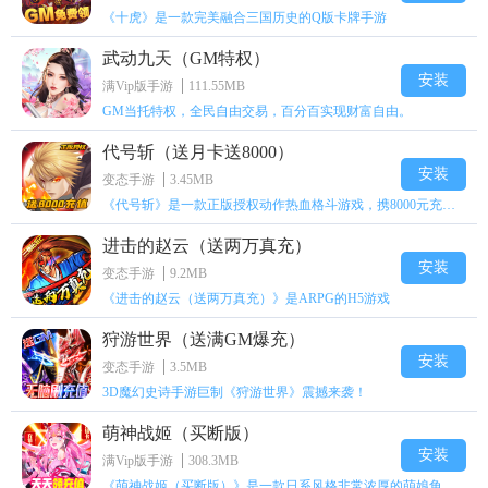
《十虎》是一款完美融合三国历史的Q版卡牌手游
武动九天（GM特权）
安装
满Vip版手游
111.55MB
GM当托特权，全民自由交易，百分百实现财富自由。
代号斩（送月卡送8000）
安装
变态手游
3.45MB
《代号斩》是一款正版授权动作热血格斗游戏，携8000元充值壕礼福利来袭！
进击的赵云（送两万真充）
安装
变态手游
9.2MB
《进击的赵云（送两万真充）》是ARPG的H5游戏
狩游世界（送满GM爆充）
安装
变态手游
3.5MB
3D魔幻史诗手游巨制《狩游世界》震撼来袭！
萌神战姬（买断版）
安装
满Vip版手游
308.3MB
《萌神战姬（买断版）》是一款日系风格非常浓厚的萌娘角色扮演策略卡牌手游