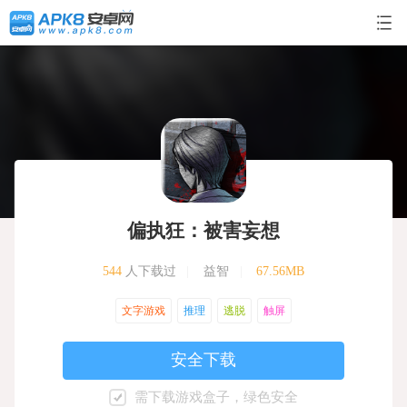
偏执狂：被害妄想
544
人下载过
|
益智
|
67.56MB
文字游戏
推理
逃脱
触屏
安全下载
需下载游戏盒子，绿色安全