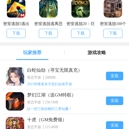
密室逃脱5逃出
密室逃脱逃离恐
密室逃脱20：巨
密室逃脱100个
博物馆破解版
怖城堡
人追踪
房间7越狱解谜
下载
下载
下载
下载
逃亡
玩家推荐
游戏攻略
白蛇仙劫（寻宝无限真充）
安装
变态手游
268MB
2021年唯美东方玄幻仙侠手游
梦幻江湖（送GM特权）
安装
变态手游
250.1MB
以一控三助你横扫三界仙魔！
十虎（GM免费领）
安装
变态手游
125.4MB