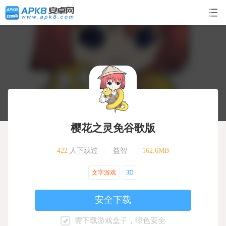
樱花之灵免谷歌版
422
人下载过
|
益智
|
162.6MB
文字游戏
3D
安全下载
需下载游戏盒子，绿色安全