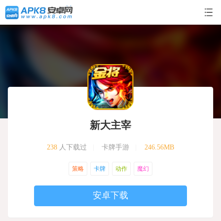
新大主宰
238
人下载过
|
卡牌手游
|
246.56MB
策略
卡牌
动作
魔幻
安卓下载