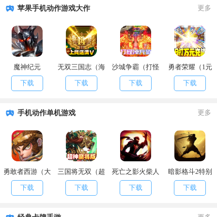
苹果手机动作游戏大作
更多
魔神纪元
无双三国志（海
沙城争霸（打怪
勇者荣耀（1元
量送元宝）
掉充值）
商城特权）
下载
下载
下载
下载
手机动作单机游戏
更多
勇敢者西游（大
三国将无双（超
死亡之影火柴人
暗影格斗2特别
乱斗）
神魔将版）
格斗
版
下载
下载
下载
下载