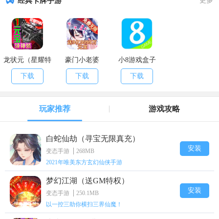
经典卡牌手游
更多
龙状元（星耀特
豪门小老婆
小8游戏盒子
权）
（GM版）
下载
下载
下载
玩家推荐
游戏攻略
白蛇仙劫（寻宝无限真充）
安装
变态手游
268MB
2021年唯美东方玄幻仙侠手游
梦幻江湖（送GM特权）
安装
变态手游
250.1MB
以一控三助你横扫三界仙魔！