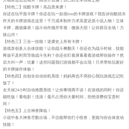
人物命运息息相关！由你开启属于自己的主宰强者之路
【特色二】炫酷卡牌！高品质来袭！
你还在玩平面卡牌？你还在玩一款很low的卡牌游戏？我告诉你酷炫吊
炸天的卡牌游戏在这里！千万成本制作力求高度还原小说人物！立体
卡牌，颜值爆表！战斗动作抛开常规：微操大招！让你群压全场！力
拔山河！
【特色三】三合一技能！逆袭史上所有卡牌！
游戏首创多人合体技能！让你战斗爽翻天！你还在为战斗时候，技能
释放不及时而导致战斗失利？你还在盯着屏幕看着游戏帮你操作？然
后大叫一声：坑爹！这些问题我们游戏都不会出现！只求带给玩家好
的卡牌操作体验！
【特色四】自创全自动挂机系统！妈妈再也不用担心我玩游戏忘记吃
饭了！
全天候24小时自动推图系统！让你事情两不误！在游戏的同时！你还
能吃饭！看电影！洗澡！毫不占用你大量时间，拒绝浪费你宝贵时
间！
【特色五】上古神兽降临！
小说中各大神兽尽数出场，不仅能帮你打小怪兽，更能与你合体发动
技能！