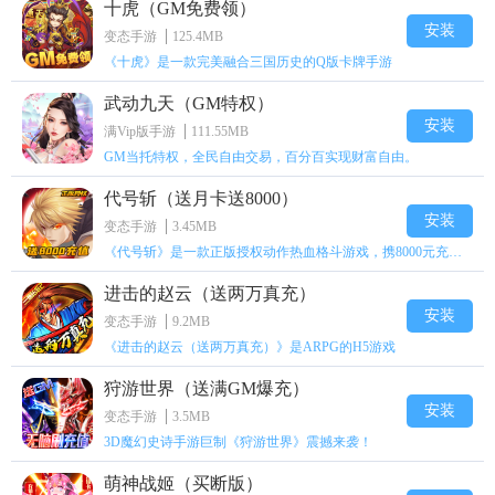
十虎（GM免费领）
安装
变态手游
125.4MB
《十虎》是一款完美融合三国历史的Q版卡牌手游
武动九天（GM特权）
安装
满Vip版手游
111.55MB
GM当托特权，全民自由交易，百分百实现财富自由。
代号斩（送月卡送8000）
安装
变态手游
3.45MB
《代号斩》是一款正版授权动作热血格斗游戏，携8000元充值壕礼福利来袭！
进击的赵云（送两万真充）
安装
变态手游
9.2MB
《进击的赵云（送两万真充）》是ARPG的H5游戏
狩游世界（送满GM爆充）
安装
变态手游
3.5MB
3D魔幻史诗手游巨制《狩游世界》震撼来袭！
萌神战姬（买断版）