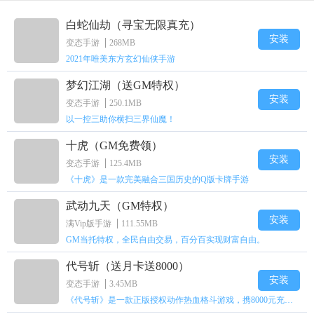
白蛇仙劫（寻宝无限真充）
安装
变态手游
268MB
2021年唯美东方玄幻仙侠手游
梦幻江湖（送GM特权）
安装
变态手游
250.1MB
以一控三助你横扫三界仙魔！
十虎（GM免费领）
安装
变态手游
125.4MB
《十虎》是一款完美融合三国历史的Q版卡牌手游
武动九天（GM特权）
安装
满Vip版手游
111.55MB
GM当托特权，全民自由交易，百分百实现财富自由。
代号斩（送月卡送8000）
安装
变态手游
3.45MB
《代号斩》是一款正版授权动作热血格斗游戏，携8000元充值壕礼福利来袭！