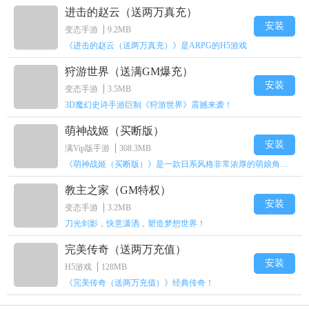
进击的赵云（送两万真充）
安装
变态手游
9.2MB
《进击的赵云（送两万真充）》是ARPG的H5游戏
狩游世界（送满GM爆充）
安装
变态手游
3.5MB
3D魔幻史诗手游巨制《狩游世界》震撼来袭！
萌神战姬（买断版）
安装
满Vip版手游
308.3MB
《萌神战姬（买断版）》是一款日系风格非常浓厚的萌娘角色扮演策略卡牌手游
教主之家（GM特权）
安装
变态手游
3.2MB
刀光剑影，快意潇洒，塑造梦想世界！
完美传奇（送两万充值）
安装
H5游戏
128MB
《完美传奇（送两万充值）》经典传奇！