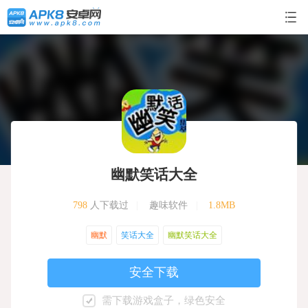
幽默笑话大全
798
人下载过
|
趣味软件
|
1.8MB
幽默
笑话大全
幽默笑话大全
安全下载
需下载游戏盒子，绿色安全