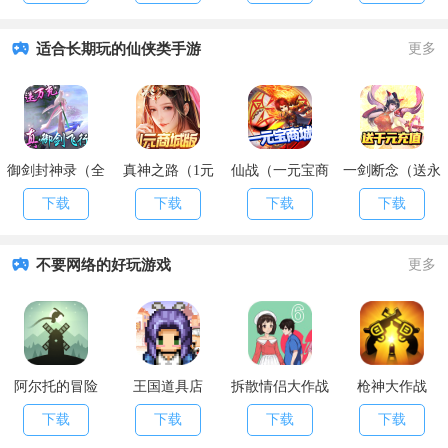
适合长期玩的仙侠类手游
更多
御剑封神录（全
真神之路（1元
仙战（一元宝商
一剑断念（送永
民送万充）
商城特权）
城）
抽永充）
下载
下载
下载
下载
不要网络的好玩游戏
更多
阿尔托的冒险
王国道具店
拆散情侣大作战
枪神大作战
6
下载
下载
下载
下载