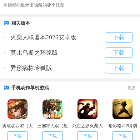
手指就能显示出隐藏的哪个托盘
相关版本
火柴人联盟本2026安卓版
下载
莫比乌斯之环原版
下载
异形病栋冷狐版
下载
手机动作单机游戏
更多
勇敢者西游（大
三国将无双（超
死亡之影火柴人
暗影格斗2特别
乱斗）
神魔将版）
格斗
版
下载
下载
下载
下载