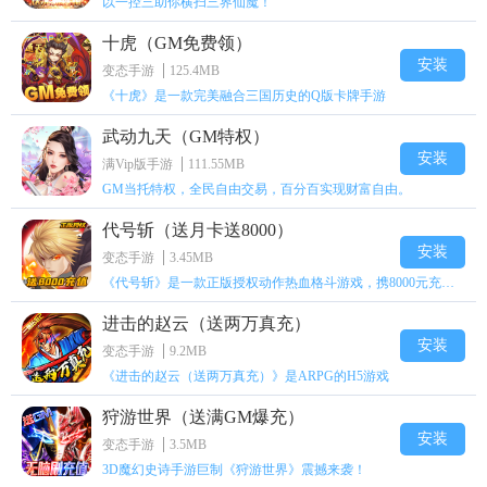
以一控三助你横扫三界仙魔！
十虎（GM免费领）
安装
变态手游
125.4MB
《十虎》是一款完美融合三国历史的Q版卡牌手游
武动九天（GM特权）
安装
满Vip版手游
111.55MB
GM当托特权，全民自由交易，百分百实现财富自由。
代号斩（送月卡送8000）
安装
变态手游
3.45MB
《代号斩》是一款正版授权动作热血格斗游戏，携8000元充值壕礼福利来袭！
进击的赵云（送两万真充）
安装
变态手游
9.2MB
《进击的赵云（送两万真充）》是ARPG的H5游戏
狩游世界（送满GM爆充）
安装
变态手游
3.5MB
3D魔幻史诗手游巨制《狩游世界》震撼来袭！