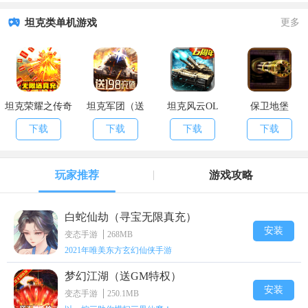
坦克类单机游戏
更多
坦克荣耀之传奇
坦克军团（送
坦克风云OL
保卫地堡
王者（日送真
198充值卡）
下载
下载
下载
下载
充）
玩家推荐
游戏攻略
白蛇仙劫（寻宝无限真充）
安装
变态手游
268MB
2021年唯美东方玄幻仙侠手游
梦幻江湖（送GM特权）
安装
变态手游
250.1MB