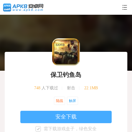
保卫钓鱼岛
748
人下载过
|
射击
|
22.1MB
陆战
触屏
安全下载
需下载游戏盒子，绿色安全