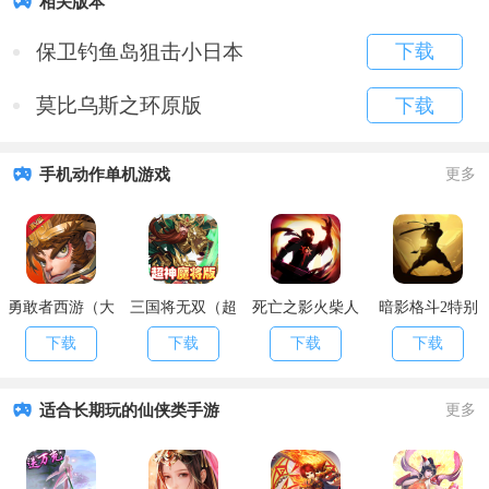
相关版本
保卫钓鱼岛狙击小日本
下载
莫比乌斯之环原版
下载
手机动作单机游戏
更多
勇敢者西游（大
三国将无双（超
死亡之影火柴人
暗影格斗2特别
乱斗）
神魔将版）
格斗
版
下载
下载
下载
下载
适合长期玩的仙侠类手游
更多