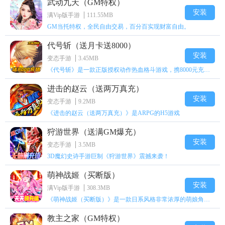
武动九天（GM特权）
安装
满Vip版手游
111.55MB
GM当托特权，全民自由交易，百分百实现财富自由。
代号斩（送月卡送8000）
安装
变态手游
3.45MB
《代号斩》是一款正版授权动作热血格斗游戏，携8000元充值壕礼福利来袭！
进击的赵云（送两万真充）
安装
变态手游
9.2MB
《进击的赵云（送两万真充）》是ARPG的H5游戏
狩游世界（送满GM爆充）
安装
变态手游
3.5MB
3D魔幻史诗手游巨制《狩游世界》震撼来袭！
萌神战姬（买断版）
安装
满Vip版手游
308.3MB
《萌神战姬（买断版）》是一款日系风格非常浓厚的萌娘角色扮演策略卡牌手游
教主之家（GM特权）