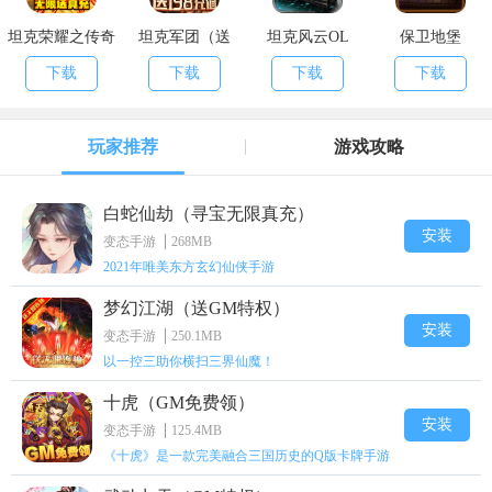
坦克荣耀之传奇
坦克军团（送
坦克风云OL
保卫地堡
王者（日送真
198充值卡）
下载
下载
下载
下载
充）
玩家推荐
游戏攻略
白蛇仙劫（寻宝无限真充）
安装
变态手游
268MB
2021年唯美东方玄幻仙侠手游
梦幻江湖（送GM特权）
安装
变态手游
250.1MB
以一控三助你横扫三界仙魔！
十虎（GM免费领）
安装
变态手游
125.4MB
《十虎》是一款完美融合三国历史的Q版卡牌手游