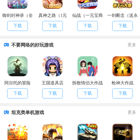
御剑封神录（全
真神之路（1元
仙战（一元宝商
一剑断念（送永
民送万充）
商城特权）
城）
抽永充）
下载
下载
下载
下载
不要网络的好玩游戏
更多
阿尔托的冒险
王国道具店
拆散情侣大作战
枪神大作战
6
下载
下载
下载
下载
坦克类单机游戏
更多